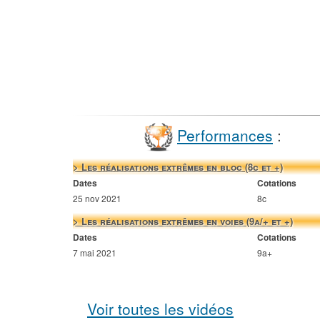
Performances
:
> Les réalisations extrêmes en bloc (8c et +)
Dates
Cotations
25 nov 2021
8c
> Les réalisations extrêmes en voies (9a/+ et +)
Dates
Cotations
7 mai 2021
9a+
Voir toutes les vidéos