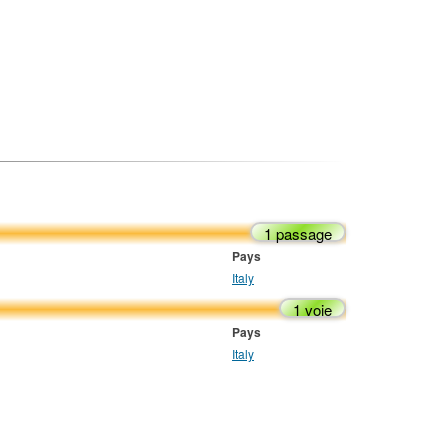
1 passage
Pays
Italy
1 voie
Pays
Italy