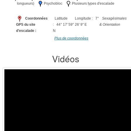
longueurs)
: Psychobloc
: Plusieurs types d'escalade
Coordonnées
Latitude
Longitude : 7°
Sexagésimales
GPS du site
: 44° 17' 59"
26' 9" E
& Orientation
d'escalade :
N
Plus de coordonnées
Vidéos