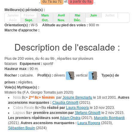
,
du 7a au 7c
et
à partir du 8a
.
Meilleure(s) période(s) :
Janvier
Février
Mars
Avril
Mai
Juin
Juillet
Août
Sept.
Oct.
Nov.
Déc.
Orientation(s) :
W-S
Altitude au pied des voies :
900 m
Marche d'approche :
Description de l'escalade :
Plus de 200 voies, du 4c au 9b , réparties sur plusieurs
falaises
Equipement :
sportif
Hauteur max :
90 m.
Rocher :
calcaire.
Profil(s) :
dévers
, vertical
.
Type(s) de
prises :
réglettes.
Voie(s) Mythique(s) :
Mistero 9a (F.A. Giorgio Tomatis juin 2020)
Noïa
8c+
2
nd
8c+ féminin
par
Josune Bereziartu
le 18 oct 2001.
Autres
ascensions marquantes :
Claudia Ghisolfi
(2021).
Cobra Reale
8c+/9a
réalisé par
Laura Rogora
le 10 nov 2023.
Lapsus
9a+
première ascension par
Stefano Ghisolfi
le 2 nov 2015.
Les premiers répétiteurs sont
Adam Ondra
(2017),
Marcello Bombardi
(2021).
Autres ascensions marquantes :
Laura Rogora
(2023),
Sébastien Bouin
(2024)