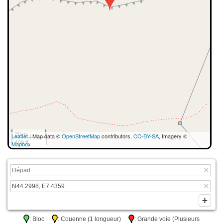
30 m
Leaflet
| Map data ©
OpenStreetMap
contributors,
CC-BY-SA
, Imagery ©
100 ft
Mapbox
: Bloc
: Couenne (1 longueur)
: Grande voie (Plusieurs