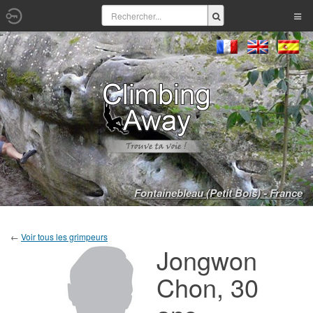
Fontainebleau (Petit Bois) - France
←
Voir tous les grimpeurs
Jongwon
Chon, 30