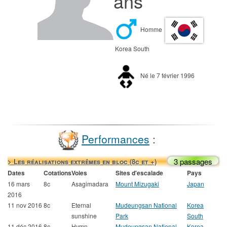
ans
Homme
Korea South
Né le 7 février 1996
Performances
:
3 passages
> Les réalisations extrêmes en bloc (8c et +)
Dates
Cotations
Voies
Sites d'escalade
Pays
16 mars
8c
Asagimadara
Mount Mizugaki
Japan
2016
11 nov 2016
8c
Eternal
Mudeungsan National
Korea
sunshine
Park
South
11 déc 2016
8c
Hymn
Mudeungsan National
Korea