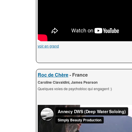
voir en grand
Roc de Chère
- France
Caroline Ciavaldini, James Pearson
Quelques voies de psychobloc qui engagent :)