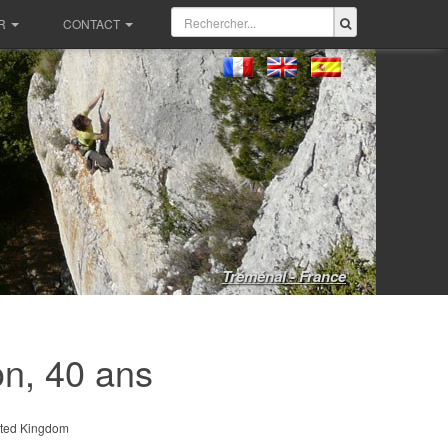
R
CONTACT
Tréménal - France
n, 40 ans
ted Kingdom