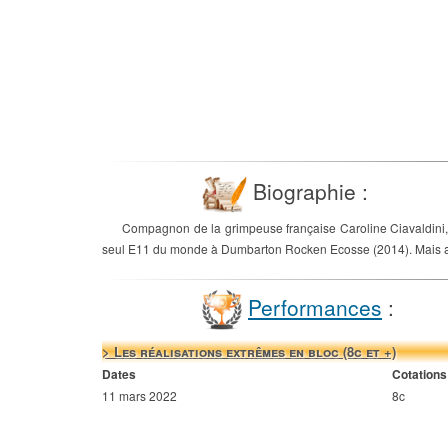
Biographie :
Compagnon de la grimpeuse française Caroline Ciavaldini, 
seul E11 du monde à Dumbarton Rocken Ecosse (2014). Mais auss
Performances
:
> Les réalisations extrêmes en bloc (8c et +)
Dates
Cotations
11 mars 2022
8c