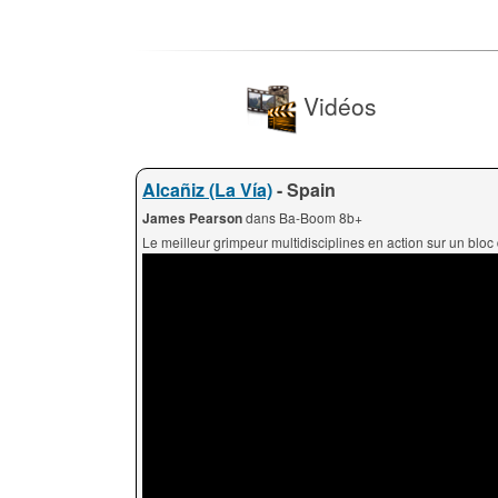
Vidéos
Alcañiz (La Vía)
- Spain
James Pearson
dans Ba-Boom 8b+
Le meilleur grimpeur multidisciplines en action sur un bloc 