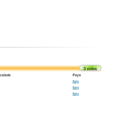
3 voies
scalade
Pays
Italy
Italy
Italy