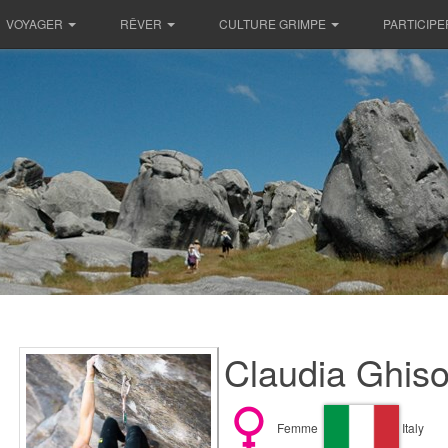
VOYAGER
RÊVER
CULTURE GRIMPE
PARTICIPE
Claudia Ghisol
Femme
Italy