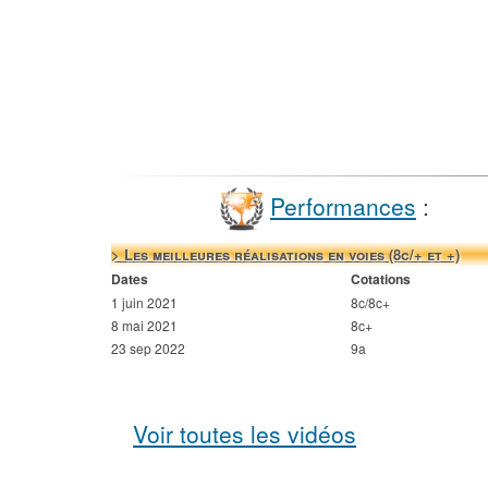
Performances
:
> Les meilleures réalisations en voies (8c/+ et +)
Dates
Cotations
1 juin 2021
8c/8c+
8 mai 2021
8c+
23 sep 2022
9a
Voir toutes les vidéos