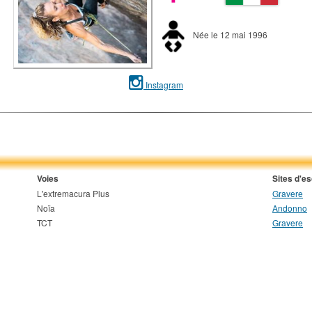
Née le 12 mai 1996
Instagram
Voies
Sites d'e
L'extremacura Plus
Gravere
Noïa
Andonno
TCT
Gravere