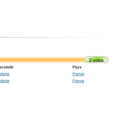
2 voies
escalade
Pays
oterie
France
oterie
France