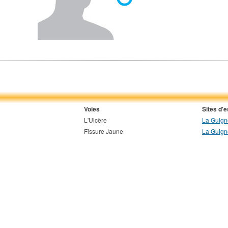
Voies
Sites d'
L'Ulcère
La Guign
Fissure Jaune
La Guign