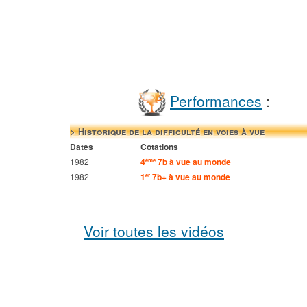
Performances
:
> Historique de la difficulté en voies à vue
Dates
Cotations
1982
4
7b à vue au monde
ème
1982
1
7b+ à vue au monde
er
Voir toutes les vidéos