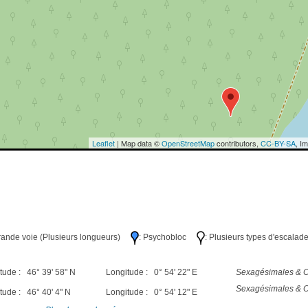
Leaflet
| Map data ©
OpenStreetMap
contributors,
CC-BY-SA
, I
Grande voie (Plusieurs longueurs)
: Psychobloc
: Plusieurs types d'escalad
tude : 46° 39' 58" N
Longitude : 0° 54' 22" E
Sexagésimales & O
Sexagésimales & O
tude : 46° 40' 4" N
Longitude : 0° 54' 12" E