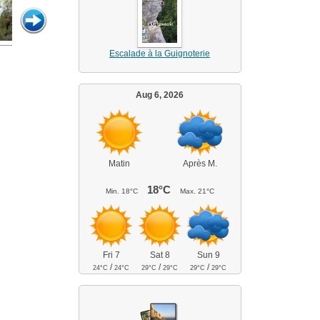
Escalade à la Guignoterie
Aug 6, 2026
Matin
Après M.
18°C
Min.
18°C
Max.
21°C
Fri 7
Sat 8
Sun 9
/
/
/
24°C
24°C
29°C
29°C
29°C
29°C