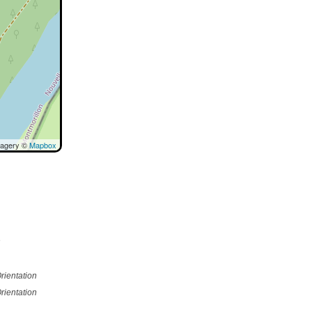
magery ©
Mapbox
e
rientation
rientation