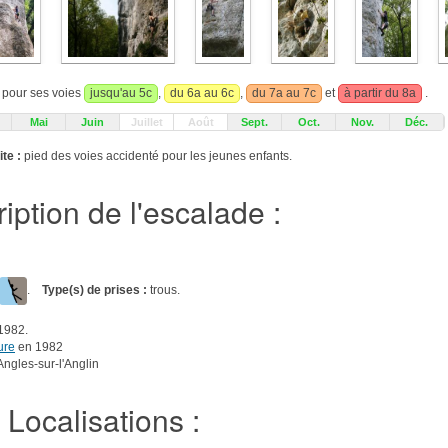
t pour ses voies
jusqu'au 5c
,
du 6a au 6c
,
du 7a au 7c
et
à partir du 8a
.
Mai
Juin
Juillet
Août
Sept.
Oct.
Nov.
Déc.
te :
pied des voies accidenté pour les jeunes enfants.
iption de l'escalade :
.
Type(s) de prises :
trous.
1982.
ure
en 1982
Angles-sur-l'Anglin
Localisations :