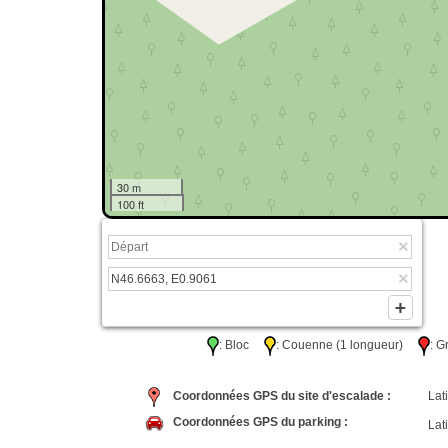
30 m
100 ft
: Bloc
: Couenne (1 longueur)
: 
Coordonnées GPS du site d'escalade :
Lati
Coordonnées GPS du parking :
Lati