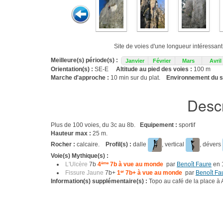
Site de voies d'une longueur intéressan
Meilleure(s) période(s) :
Janvier
Février
Mars
Avril
Orientation(s) :
SE-E
Altitude au pied des voies :
100 m
Marche d'approche :
10 min sur du plat.
Environnement du si
Descr
Plus de 100 voies, du 3c au 8b.
Equipement :
sportif
Hauteur max :
25 m.
Rocher :
calcaire.
Profil(s) :
dalle
, vertical
, dévers
Voie(s) Mythique(s) :
L'Ulcère
7b
4
ème
7b à vue au monde
par
Benoît Faure
en 
Fissure Jaune
7b+
1
er
7b+ à vue au monde
par
Benoît Fa
Information(s) supplémentaire(s) :
Topo au café de la place à 