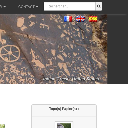
R
CONTACT
Indian Creek - United States
Topo(s) Papier(s) :