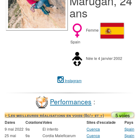
Marugan, 24
ans
Femme
Spain
Née le 4 janvier 2002
Instagram
Performances
:
5 voies
> Les meilleures réalisations en voies (8c/+ et +)
Dates
Cotations
Voies
Sites d'escalade
Pays
9 mai 2022
9a
El intento
Cuenca
Spain
25 mai
9a
Cordia Maleficarum
Cuenca
Spain