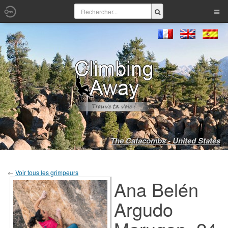
The Catacombs - United States
←
Voir tous les grimpeurs
Ana Belén
Argudo