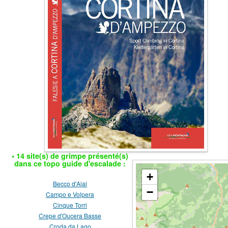
• 14 site(s) de grimpe présenté(s)
dans ce topo guide d'escalade :
+
Becco d'Ajal
−
Campo e Volpera
Cinque Torri
Crepe d'Oucera Basse
Croda da Lago