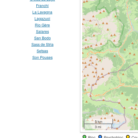
Franchi
La Lavagna
Lagazuoi
Rio Gère
Salares
San Bodo
Sass de Stria
Setsas
Son Pouses
5 km
3 mi
: Bloc
: Psychobloc
: Co