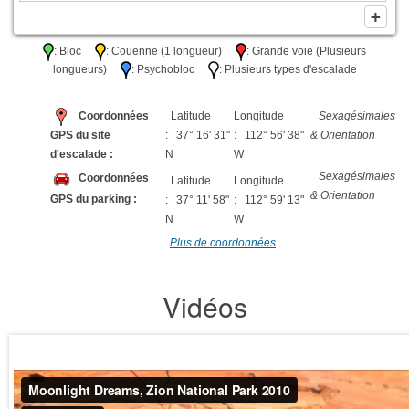
: Bloc
: Couenne (1 longueur)
: Grande voie (Plusieurs
longueurs)
: Psychobloc
: Plusieurs types d'escalade
Coordonnées
Latitude
Longitude
Sexagésimales
GPS du site
: 37° 16' 31"
: 112° 56' 38"
& Orientation
d'escalade :
N
W
Sexagésimales
Coordonnées
Latitude
Longitude
& Orientation
GPS du parking :
: 37° 11' 58"
: 112° 59' 13"
N
W
Plus de coordonnées
Vidéos