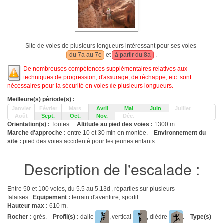
Site de voies de plusieurs longueurs intéressant pour ses voies
du 7a au 7c
et
à partir du 8a
.
De nombreuses compétences supplémentaires relatives aux
techniques de progression, d'assurage, de réchappe, etc. sont
nécessaires pour la sécurité en voies de plusieurs longueurs.
Meilleure(s) période(s) :
Janvier
Février
Mars
Avril
Mai
Juin
Juillet
Août
Sept.
Oct.
Nov.
Déc.
Orientation(s) :
Toutes
Altitude au pied des voies :
1300 m
Marche d'approche :
entre 10 et 30 min en montée.
Environnement du
site :
pied des voies accidenté pour les jeunes enfants.
Description de l'escalade :
Entre 50 et 100 voies, du 5.5 au 5.13d , réparties sur plusieurs
falaises
Equipement :
terrain d'aventure, sportif
Hauteur max :
610 m.
Rocher :
grès.
Profil(s) :
dalle
, vertical
, dièdre
.
Type(s)