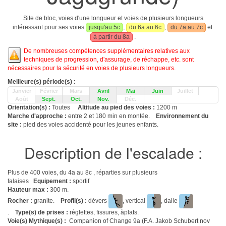
Site de bloc, voies d'une longueur et voies de plusieurs longueurs
intéressant pour ses voies
jusqu'au 5c
,
du 6a au 6c
,
du 7a au 7c
et
à partir du 8a
.
De nombreuses compétences supplémentaires relatives aux
techniques de progression, d'assurage, de réchappe, etc. sont
nécessaires pour la sécurité en voies de plusieurs longueurs.
Meilleure(s) période(s) :
Janvier
Février
Mars
Avril
Mai
Juin
Juillet
Août
Sept.
Oct.
Nov.
Déc.
Orientation(s) :
Toutes
Altitude au pied des voies :
1200 m
Marche d'approche :
entre 2 et 180 min en montée.
Environnement du
site :
pied des voies accidenté pour les jeunes enfants.
Description de l'escalade :
Plus de 400 voies, du 4a au 8c , réparties sur plusieurs
falaises
Equipement :
sportif
Hauteur max :
300 m.
Rocher :
granite.
Profil(s) :
dévers
, vertical
, dalle
.
Type(s) de prises :
réglettes, fissures, àplats.
Voie(s) Mythique(s) :
Companion of Change 9a (F.A. Jakob Schubert nov