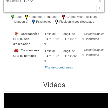
: Bloc
: Couenne (1 longueur)
: Grande voie (Plusieurs
longueurs)
: Psychobloc
: Plusieurs types d'escalade
Coordonnées
Latitude
Longitude
Sexagésimales
GPS du site
: 47° 3' 55"
: 11° 45' 7" E
& Orientation
d'escalade :
N
Sexagésimales
Coordonnées
Latitude
Longitude
& Orientation
GPS du parking :
: 47° 3' 56"
: 11° 45' 6" E
N
Plus de coordonnées
Vidéos