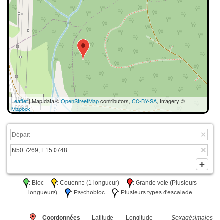
100 m
Leaflet
| Map data ©
OpenStreetMap
contributors,
CC-BY-SA
, Imagery ©
300 ft
Mapbox
: Bloc
: Couenne (1 longueur)
: Grande voie (Plusieurs
longueurs)
: Psychobloc
: Plusieurs types d'escalade
Coordonnées
Latitude
Longitude
Sexagésimales