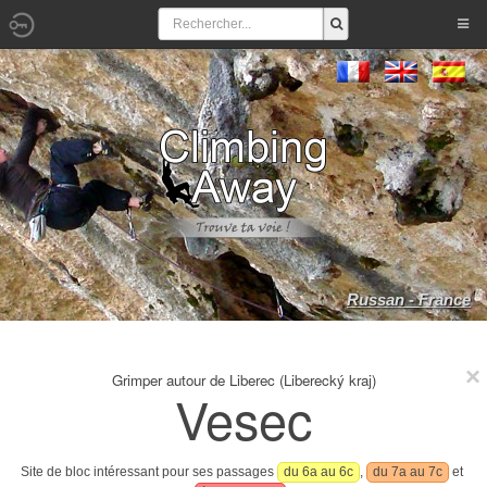
Russan - France
Grimper autour de Liberec (Liberecký kraj)
Vesec
Site de bloc intéressant pour ses passages
du 6a au 6c
,
du 7a au 7c
et