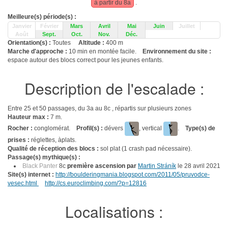
à partir du 8a
.
Meilleure(s) période(s) :
Janvier
Février
Mars
Avril
Mai
Juin
Juillet
Août
Sept.
Oct.
Nov.
Déc.
Orientation(s) :
Toutes
Altitude :
400 m
Marche d'approche :
10 min en montée facile.
Environnement du site :
espace autour des blocs correct pour les jeunes enfants.
Description de l'escalade :
Entre 25 et 50 passages, du 3a au 8c , répartis sur plusieurs zones
Hauteur max :
7 m.
Rocher :
conglomérat.
Profil(s) :
dévers
, vertical
.
Type(s) de
prises :
réglettes, àplats.
Qualité de réception des blocs :
sol plat (1 crash pad nécessaire).
Passage(s) mythique(s) :
Black Panter
8c
première ascension par
Martin Stráník
le 28 avril 2021
Site(s) internet :
http://boulderingmania.blogspot.com/2011/05/pruvodce-
vesec.html
http://cs.euroclimbing.com/?p=12816
Localisations :