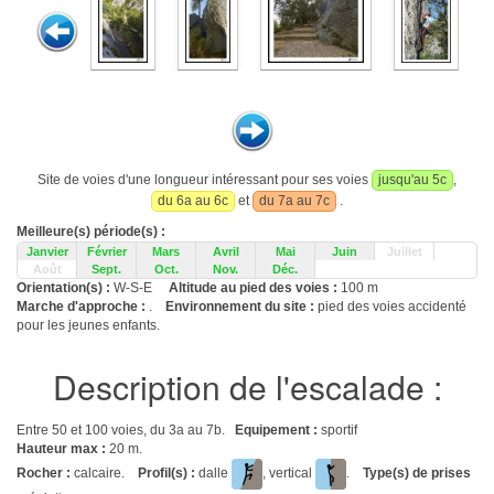
Site de voies d'une longueur intéressant pour ses voies
jusqu'au 5c
,
du 6a au 6c
et
du 7a au 7c
.
Meilleure(s) période(s) :
Janvier
Février
Mars
Avril
Mai
Juin
Juillet
Août
Sept.
Oct.
Nov.
Déc.
Orientation(s) :
W-S-E
Altitude au pied des voies :
100 m
Marche d'approche :
.
Environnement du site :
pied des voies accidenté
pour les jeunes enfants.
Description de l'escalade :
Entre 50 et 100 voies, du 3a au 7b.
Equipement :
sportif
Hauteur max :
20 m.
Rocher :
calcaire.
Profil(s) :
dalle
, vertical
.
Type(s) de prises