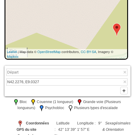
30 m
Leaflet
| Map data ©
OpenStreetMap
contributors,
CC-BY-SA
, Imagery ©
100 ft
Mapbox
: Bloc
: Couenne (1 longueur)
: Grande voie (Plusieurs
longueurs)
: Psychobloc
: Plusieurs types d'escalade
Coordonnées
Latitude
Longitude : 9°
Sexagésimales
GPS du site
: 42° 13' 39"
1' 57" E
& Orientation