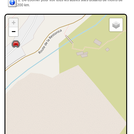
1. Dé-zoomer pour voir tous les autres sites distants de moins de
200 km.
+
−