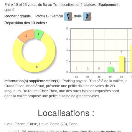
Entre 10 et 25 voies, du 5a au 7c , réparties sur 2 falaises
Equipement :
sportif
Rocher :
granite.
Profil(s) :
vertical
, dalle
.
Répartition des
13
voies :
8
1
2
6
4
3
2
1
10
0
0
0
0
≤4
5a
5b
5c
6a
Information(s) supplémentaire(s) :
Parking payant. D'un côté de la vallée, le
Grand Pillon, orienté sud, présente une petite dizaine de voies de 2/3
longueurs. De l'autre, Chez Theo, une des rares falaises exposées nord
dans la vallée propose une petite dizaine de grandes voies.
Localisations :
Lieu :
France, Corse, Haute-Corse (20), Corte.