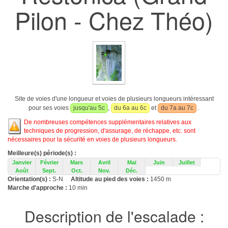
Pilon - Chez Théo)
Site de voies d'une longueur et voies de plusieurs longueurs intéressant
pour ses voies
jusqu'au 5c
,
du 6a au 6c
et
du 7a au 7c
.
De nombreuses compétences supplémentaires relatives aux
techniques de progression, d'assurage, de réchappe, etc. sont
nécessaires pour la sécurité en voies de plusieurs longueurs.
Meilleure(s) période(s) :
Janvier
Février
Mars
Avril
Mai
Juin
Juillet
Août
Sept.
Oct.
Nov.
Déc.
Orientation(s) :
S-N
Altitude au pied des voies :
1450 m
Marche d'approche :
10 min
Description de l'escalade :