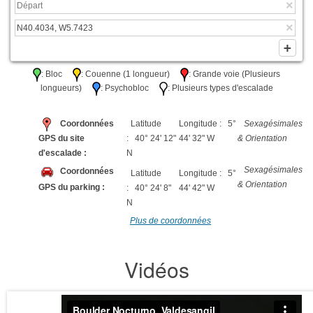
: Bloc
: Couenne (1 longueur)
: Grande voie (Plusieurs
longueurs)
: Psychobloc
: Plusieurs types d'escalade
Coordonnées
Latitude
Longitude : 5°
Sexagésimales
GPS du site
: 40° 24' 12"
44' 32" W
& Orientation
d'escalade :
N
Sexagésimales
Coordonnées
Latitude
Longitude : 5°
& Orientation
GPS du parking :
: 40° 24' 8"
44' 42" W
N
Plus de coordonnées
Vidéos