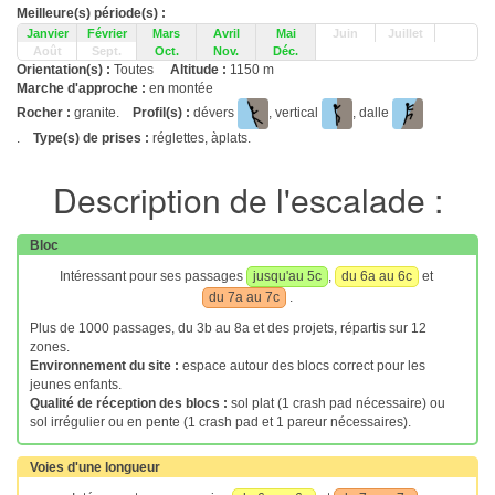
Meilleure(s) période(s) :
Janvier
Février
Mars
Avril
Mai
Juin
Juillet
Août
Sept.
Oct.
Nov.
Déc.
Orientation(s) :
Toutes
Altitude :
1150 m
Marche d'approche :
en montée
Rocher :
granite.
Profil(s) :
dévers
, vertical
, dalle
.
Type(s) de prises :
réglettes, àplats.
Description de l'escalade :
Bloc
Intéressant pour ses passages
jusqu'au 5c
,
du 6a au 6c
et
du 7a au 7c
.
Plus de 1000 passages, du 3b au 8a et des projets, répartis sur 12
zones.
Environnement du site :
espace autour des blocs correct pour les
jeunes enfants.
Qualité de réception des blocs :
sol plat (1 crash pad nécessaire) ou
sol irrégulier ou en pente (1 crash pad et 1 pareur nécessaires).
Voies d'une longueur