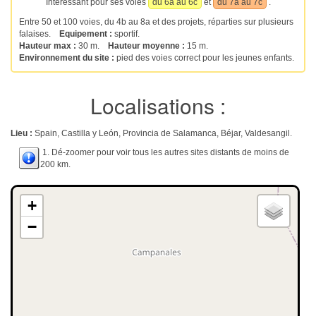
Intéressant pour ses voies
du 6a au 6c
et
du 7a au 7c
.
Entre 50 et 100 voies, du 4b au 8a et des projets, réparties sur plusieurs
falaises.
Equipement :
sportif.
Hauteur max :
30 m.
Hauteur moyenne :
15 m.
Environnement du site :
pied des voies correct pour les jeunes enfants.
Localisations :
Lieu :
Spain, Castilla y León, Provincia de Salamanca, Béjar, Valdesangil.
1. Dé-zoomer pour voir tous les autres sites distants de moins de
200 km.
+
−