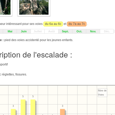
ueur intéressant pour ses voies
du 6a au 6c
et
du 7a au 7c
.
Mai
Juin
Juillet
Août
Sept.
Oct.
Nov.
Déc.
e :
pied des voies accidenté pour les jeunes enfants.
iption de l'escalade :
sportif
:
réglettes, fissures.
Nbre de
Voies
5
5
3
3