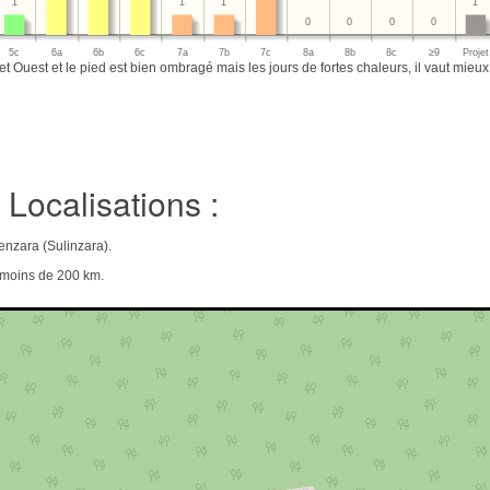
1
1
1
1
0
0
0
0
5c
6a
6b
6c
7a
7b
7c
8a
8b
8c
≥9
Projet
 et Ouest et le pied est bien ombragé mais les jours de fortes chaleurs, il vaut mieu
Localisations :
enzara (Sulinzara).
e moins de 200 km.