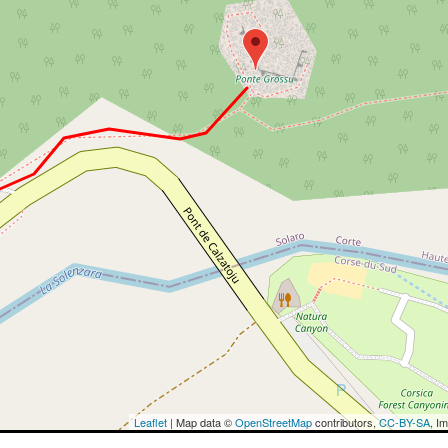
Leaflet
| Map data ©
OpenStreetMap
contributors,
CC-BY-SA
, I