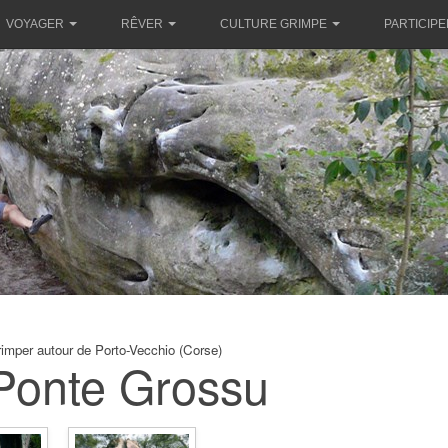
VOYAGER
RÊVER
CULTURE GRIMPE
PARTICIPE
imper autour de Porto-Vecchio (Corse)
Ponte Grossu