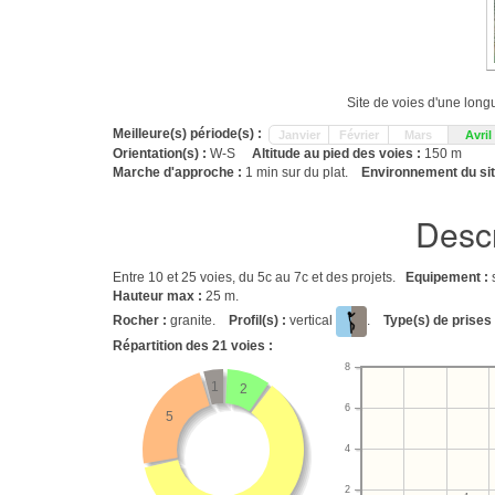
Site de voies d'une long
Meilleure(s) période(s) :
Janvier
Février
Mars
Avril
Orientation(s) :
W-S
Altitude au pied des voies :
150 m
Marche d'approche :
1 min sur du plat.
Environnement du sit
Descr
Entre 10 et 25 voies, du 5c au 7c et des projets.
Equipement :
Hauteur max :
25 m.
Rocher :
granite.
Profil(s) :
vertical
.
Type(s) de prises 
Répartition des
21
voies :
8
1
2
6
5
4
2