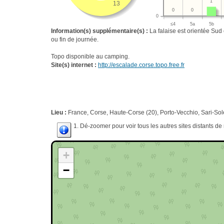
1
13
0
0
0
≤4
5a
5b
Information(s) supplémentaire(s) :
La falaise est orientée Sud
ou fin de journée.
Topo disponible au camping.
Site(s) internet :
http://escalade.corse.topo.free.fr
Lieu :
France, Corse, Haute-Corse (20), Porto-Vecchio, Sari-Sol
1. Dé-zoomer pour voir tous les autres sites distants d
+
−