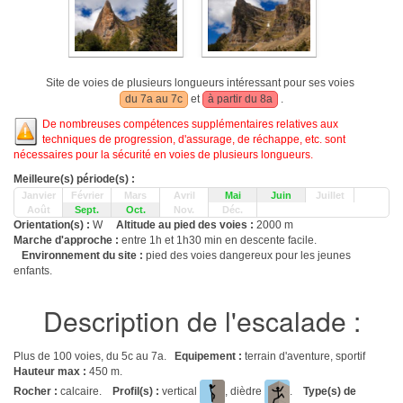
Site de voies de plusieurs longueurs intéressant pour ses voies
du 7a au 7c
et
à partir du 8a
.
De nombreuses compétences supplémentaires relatives aux
techniques de progression, d'assurage, de réchappe, etc. sont
nécessaires pour la sécurité en voies de plusieurs longueurs.
Meilleure(s) période(s) :
Janvier
Février
Mars
Avril
Mai
Juin
Juillet
Août
Sept.
Oct.
Nov.
Déc.
Orientation(s) :
W
Altitude au pied des voies :
2000 m
Marche d'approche :
entre 1h et 1h30 min en descente facile.
Environnement du site :
pied des voies dangereux pour les jeunes
enfants.
Description de l'escalade :
Plus de 100 voies, du 5c au 7a.
Equipement :
terrain d'aventure, sportif
Hauteur max :
450 m.
Rocher :
calcaire.
Profil(s) :
vertical
, dièdre
.
Type(s) de