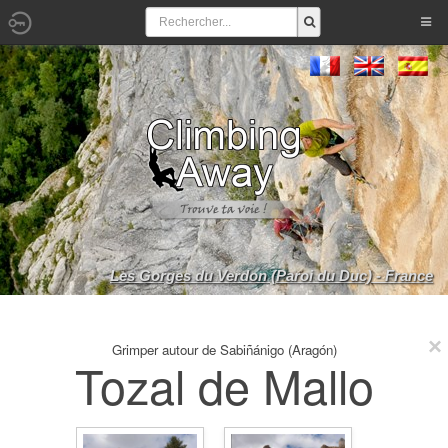
Les Gorges du Verdon (Paroi du Duc) - France
Grimper autour de Sabiñánigo (Aragón)
Tozal de Mallo