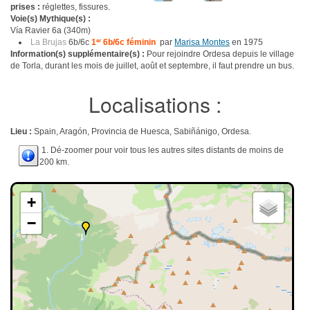
prises :
réglettes, fissures.
Voie(s) Mythique(s) :
Vía Ravier 6a (340m)
La Brujas
6b/6c
1
er
6b/6c féminin
par
Marisa Montes
en 1975
Information(s) supplémentaire(s) :
Pour rejoindre Ordesa depuis le village
de Torla, durant les mois de juillet, août et septembre, il faut prendre un bus.
Localisations :
Lieu :
Spain, Aragón, Provincia de Huesca, Sabiñánigo, Ordesa.
1. Dé-zoomer pour voir tous les autres sites distants de moins de
200 km.
+
−