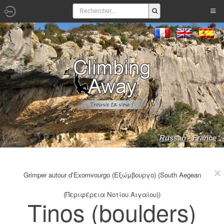
Russan - France
Grimper autour d'Exomvourgo (Εξώμβουργο) (South Aegean
(Περιφέρεια Νοτίου Αιγαίου))
Tinos (boulders)