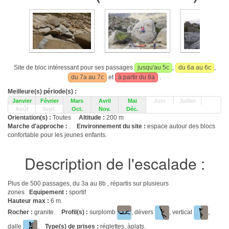
Site de bloc intéressant pour ses passages
jusqu'au 5c
,
du 6a au 6c
,
du 7a au 7c
et
à partir du 8a
.
Meilleure(s) période(s) :
Janvier
Février
Mars
Avril
Mai
Juin
Juillet
Août
Sept.
Oct.
Nov.
Déc.
Orientation(s) :
Toutes
Altitude :
200 m
Marche d'approche :
.
Environnement du site :
espace autour des blocs
confortable pour les jeunes enfants.
Description de l'escalade :
Plus de 500 passages, du 3a au 8b , répartis sur plusieurs
zones
Equipement :
sportif
Hauteur max :
6 m.
Rocher :
granite.
Profil(s) :
surplomb
, dévers
, vertical
,
dalle
.
Type(s) de prises :
réglettes, àplats.