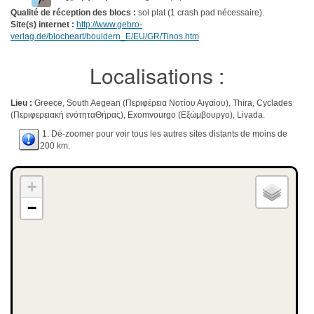
Qualité de réception des blocs :
sol plat (1 crash pad nécessaire).
Site(s) internet :
http://www.gebro-
verlag.de/blocheart/bouldern_E/EU/GR/Tinos.htm
Localisations :
Lieu :
Greece, South Aegean (Περιφέρεια Νοτίου Αιγαίου), Thira, Cyclades
(Περιφερειακή ενότηταΘήρας), Exomvourgo (Εξώμβουργο), Livada.
1. Dé-zoomer pour voir tous les autres sites distants de moins de
200 km.
+
−