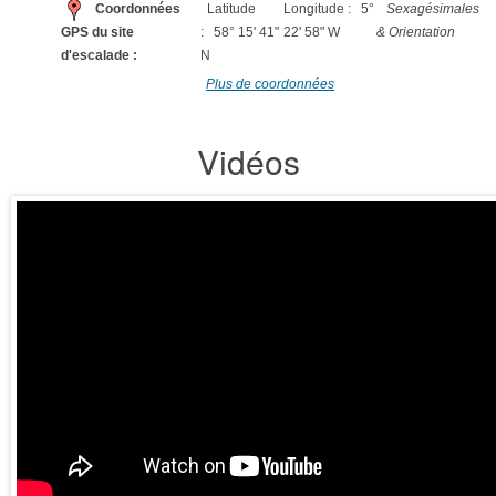
Coordonnées
Latitude
Longitude : 5°
Sexagésimales
GPS du site
: 58° 15' 41"
22' 58" W
& Orientation
d'escalade :
N
Plus de coordonnées
Vidéos