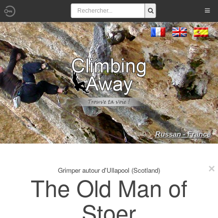
Russan - France
Grimper autour d'Ullapool (Scotland)
The Old Man of
Stoer