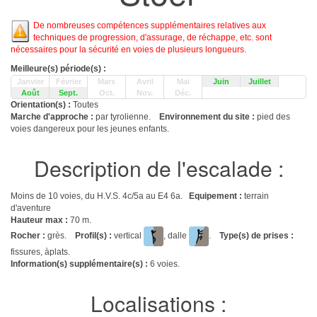
De nombreuses compétences supplémentaires relatives aux
techniques de progression, d'assurage, de réchappe, etc. sont
nécessaires pour la sécurité en voies de plusieurs longueurs.
Meilleure(s) période(s) :
Janvier
Février
Mars
Avril
Mai
Juin
Juillet
Août
Sept.
Oct.
Nov.
Déc.
Orientation(s) :
Toutes
Marche d'approche :
par tyrolienne.
Environnement du site :
pied des
voies dangereux pour les jeunes enfants.
Description de l'escalade :
Moins de 10 voies, du H.V.S. 4c/5a au E4 6a.
Equipement :
terrain
d'aventure
Hauteur max :
70 m.
Rocher :
grès.
Profil(s) :
vertical
, dalle
.
Type(s) de prises :
fissures, àplats.
Information(s) supplémentaire(s) :
6 voies.
Localisations :