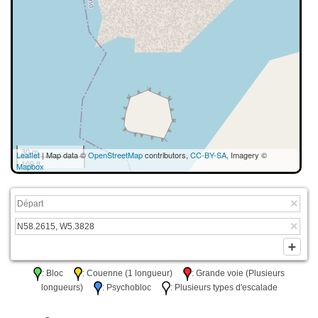
30 m
Leaflet
| Map data ©
OpenStreetMap
contributors,
CC-BY-SA
, Imagery ©
100 ft
Mapbox
: Bloc
: Couenne (1 longueur)
: Grande voie (Plusieurs
longueurs)
: Psychobloc
: Plusieurs types d'escalade