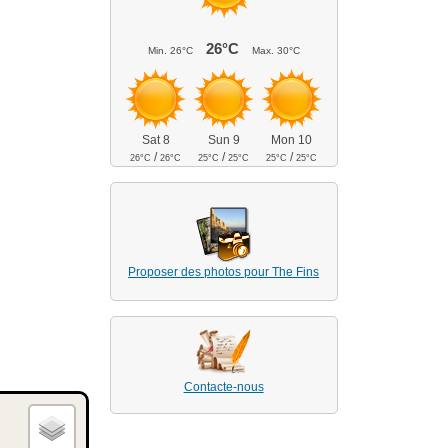
26°C
Min.
26°C
Max.
30°C
Sat 8
Sun 9
Mon 10
/
/
/
26°C
26°C
25°C
25°C
25°C
25°C
Proposer des photos pour The Fins
Contacte-nous