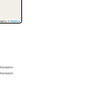
magery ©
Mapbox
e
rientation
rientation