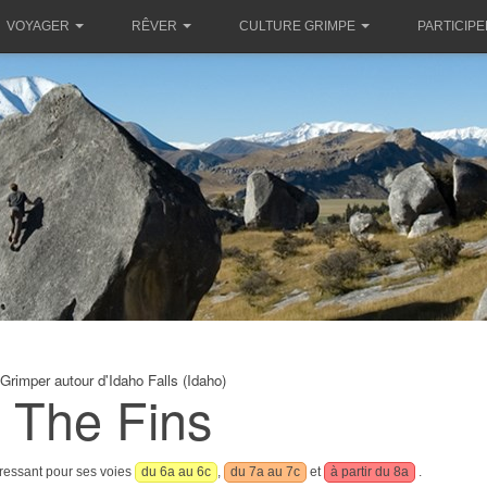
VOYAGER
RÊVER
CULTURE GRIMPE
PARTICIPE
Grimper autour d'Idaho Falls (Idaho)
The Fins
éressant pour ses voies
du 6a au 6c
,
du 7a au 7c
et
à partir du 8a
.