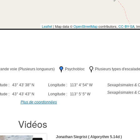
Leaflet
| Map data ©
OpenStreetMap
contributors,
CC-BY-SA
, I
Grande voie (Plusieurs longueurs)
: Psychobloc
: Plusieurs types d'escalad
tude : 43° 43' 38" N
Longitude : 113° 4' 54" W
Sexagésimales & O
Sexagésimales & O
tude : 43° 43' 43" N
Longitude : 113° 5' 5" W
Plus de coordonnées
Vidéos
Jonathan Siegrist ( Algorythm 5.14d )