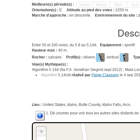
Meilleure(s) période(s) :
Janvier
Février
Mars
Avril
Orientation(s) :
E
Altitude au pied des voies :
2250 m
Marche d'approche :
en descente.
Environnement du site :
p
Descr
Entre 50 et 100 voies, du 5.8 au 5.14d.
Equipement :
sportif
Hauteur max :
40 m.
Rocher :
calcaire.
Profil(s) :
dévers
, vertical
.
Typ
Voie(s) Mythique(s) :
Algorithm 5.14d (9a F.A. Jonathan Siegrist sept 2012) ; Mala Le
Algorithm
5.14c/d
réalisé par
Paige Claassen
le 4 sep 20
Lieu :
United States, Idaho, Butte County, Idaho Falls, Arco.
1. Dé-zoomer pour voir tous les autres sites distants d
+