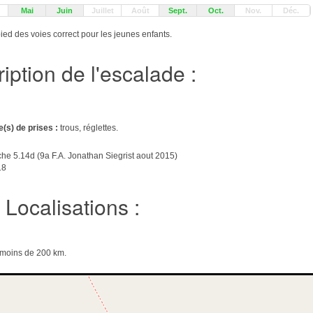
Mai
Juin
Juillet
Août
Sept.
Oct.
Nov.
Déc.
ied des voies correct pour les jeunes enfants.
iption de l'escalade :
e(s) de prises :
trous, réglettes.
che 5.14d (9a F.A. Jonathan Siegrist aout 2015)
18
Localisations :
e moins de 200 km.