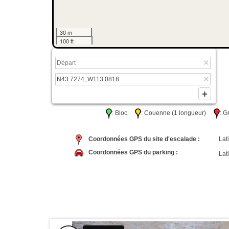
30 m
100 ft
: Bloc
: Couenne (1 longueur)
: 
Coordonnées GPS du site d'escalade :
Lati
Coordonnées GPS du parking :
Lati