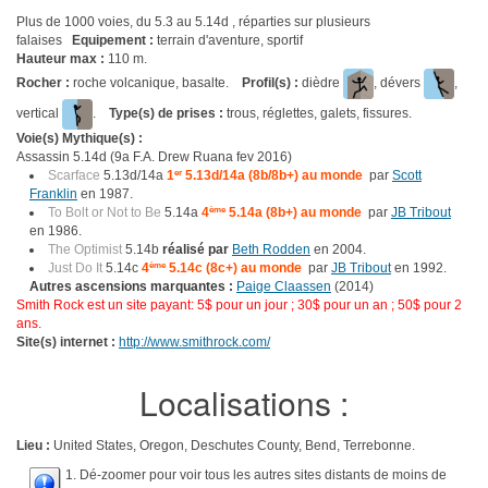
Plus de 1000 voies, du 5.3 au 5.14d , réparties sur plusieurs
falaises
Equipement :
terrain d'aventure, sportif
Hauteur max :
110 m.
Rocher :
roche volcanique, basalte.
Profil(s) :
dièdre
, dévers
,
vertical
.
Type(s) de prises :
trous, réglettes, galets, fissures.
Voie(s) Mythique(s) :
Assassin 5.14d (9a F.A. Drew Ruana fev 2016)
Scarface
5.13d/14a
1
er
5.13d/14a (8b/8b+) au monde
par
Scott
Franklin
en 1987.
To Bolt or Not to Be
5.14a
4
ème
5.14a (8b+) au monde
par
JB Tribout
en 1986.
The Optimist
5.14b
réalisé par
Beth Rodden
en 2004.
Just Do It
5.14c
4
ème
5.14c (8c+) au monde
par
JB Tribout
en 1992.
Autres ascensions marquantes :
Paige Claassen
(2014)
Smith Rock est un site payant: 5$ pour un jour ; 30$ pour un an ; 50$ pour 2
ans.
Site(s) internet :
http://www.smithrock.com/
Localisations :
Lieu :
United States, Oregon, Deschutes County, Bend, Terrebonne.
1. Dé-zoomer pour voir tous les autres sites distants de moins de