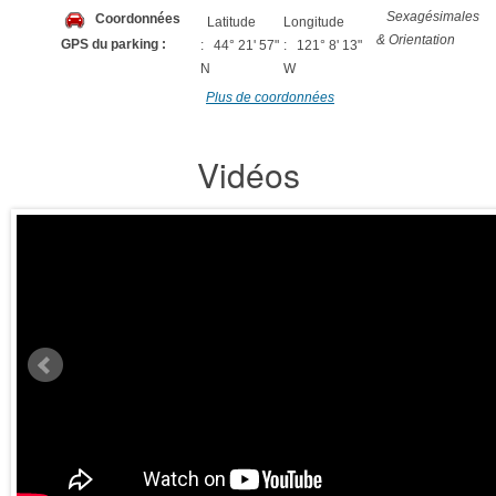
Sexagésimales
Coordonnées
Latitude
Longitude
& Orientation
GPS du parking :
: 44° 21' 57"
: 121° 8' 13"
N
W
Plus de coordonnées
Vidéos