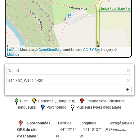
100 m
Leaflet
| Map data ©
OpenStreetMap
contributors,
CC-BY-SA
, Imagery ©
500 ft
Mapbox
: Bloc
: Couenne (1 longueur)
: Grande voie (Plusieurs
longueurs)
: Psychobloc
: Plusieurs types d'escalade
Coordonnées
Latitude
Longitude
Sexagésimales
GPS du site
: 44° 22' 1"
: 121° 8' 37"
& Orientation
d'escalade :
N
W