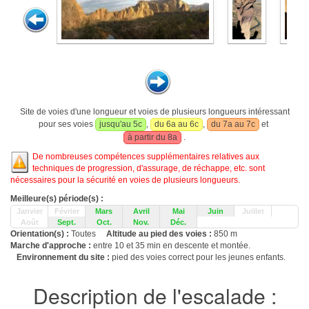
Site de voies d'une longueur et voies de plusieurs longueurs intéressant
pour ses voies
jusqu'au 5c
,
du 6a au 6c
,
du 7a au 7c
et
à partir du 8a
.
De nombreuses compétences supplémentaires relatives aux
techniques de progression, d'assurage, de réchappe, etc. sont
nécessaires pour la sécurité en voies de plusieurs longueurs.
Meilleure(s) période(s) :
Janvier
Février
Mars
Avril
Mai
Juin
Juillet
Août
Sept.
Oct.
Nov.
Déc.
Orientation(s) :
Toutes
Altitude au pied des voies :
850 m
Marche d'approche :
entre 10 et 35 min en descente et montée.
Environnement du site :
pied des voies correct pour les jeunes enfants.
Description de l'escalade :