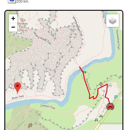
200 km.
+
−