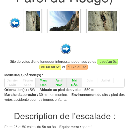
Site de voies d'une longueur intéressant pour ses voies
jusqu'au 5c
,
du 6a au 6c
et
du 7a au 7c
.
Meilleure(s) période(s) :
Janvier
Février
Mars
Avril
Mai
Juin
Juillet
Août
Sept.
Oct.
Nov.
Déc.
Orientation(s) :
SW
Altitude au pied des voies :
550 m
Marche d'approche :
30 min en montée.
Environnement du site :
pied des
voies accidenté pour les jeunes enfants.
Description de l'escalade :
Entre 25 et 50 voies, du 5a au 8a.
Equipement :
sportif