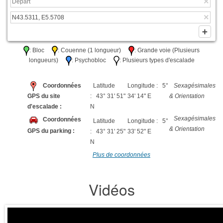
: Bloc
: Couenne (1 longueur)
: Grande voie (Plusieurs
longueurs)
: Psychobloc
: Plusieurs types d'escalade
Coordonnées
Latitude
Longitude : 5°
Sexagésimales
GPS du site
: 43° 31' 51"
34' 14" E
& Orientation
d'escalade :
N
Sexagésimales
Coordonnées
Latitude
Longitude : 5°
& Orientation
GPS du parking :
: 43° 31' 25"
33' 52" E
N
Plus de coordonnées
Vidéos