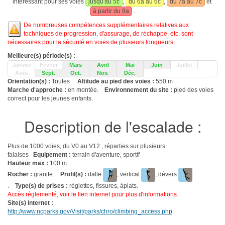
intéressant pour ses voies
jusqu'au 5c
,
du 6a au 6c
,
du 7a au 7c
et
à partir du 8a
.
De nombreuses compétences supplémentaires relatives aux
techniques de progression, d'assurage, de réchappe, etc. sont
nécessaires pour la sécurité en voies de plusieurs longueurs.
Meilleure(s) période(s) :
Janvier
Février
Mars
Avril
Mai
Juin
Juillet
Août
Sept.
Oct.
Nov.
Déc.
Orientation(s) :
Toutes
Altitude au pied des voies :
550 m
Marche d'approche :
en montée.
Environnement du site :
pied des voies
correct pour les jeunes enfants.
Description de l'escalade :
Plus de 1000 voies, du V0 au V12 , réparties sur plusieurs
falaises
Equipement :
terrain d'aventure, sportif
Hauteur max :
100 m.
Rocher :
granite.
Profil(s) :
dalle
, vertical
, dévers
.
Type(s) de prises :
réglettes, fissures, àplats.
Accès réglementé, voir le lien internet pour plus d'informations.
Site(s) internet :
http://www.ncparks.gov/Visit/parks/chro/climbing_access.php