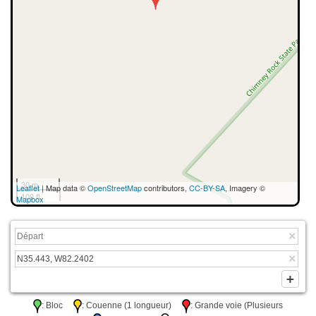
30 m
Leaflet
| Map data ©
OpenStreetMap
contributors,
CC-BY-SA
, Imagery ©
100 ft
Mapbox
: Bloc
: Couenne (1 longueur)
: Grande voie (Plusieurs