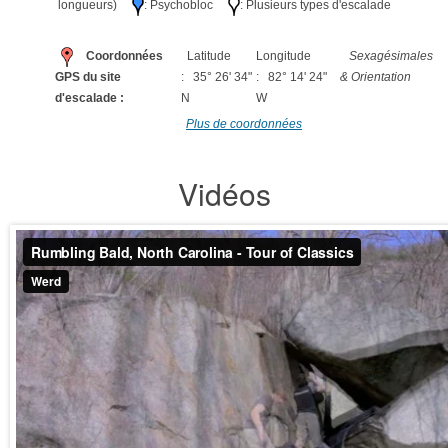
longueurs)
: Psychobloc
: Plusieurs types d'escalade
Coordonnées
Latitude
Longitude
Sexagésimales
GPS du site
: 35° 26' 34"
: 82° 14' 24"
& Orientation
d'escalade :
N
W
Plus de coordonnées
Vidéos