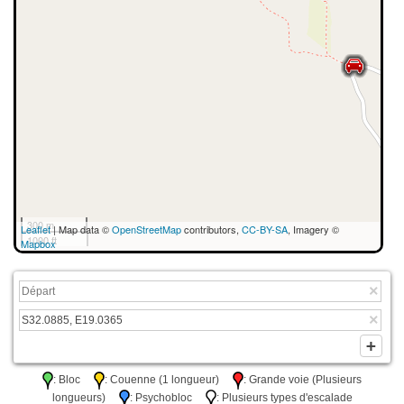
300 m
Leaflet
| Map data ©
OpenStreetMap
contributors,
CC-BY-SA
, Imagery ©
1000 ft
Mapbox
: Bloc
: Couenne (1 longueur)
: Grande voie (Plusieurs
longueurs)
: Psychobloc
: Plusieurs types d'escalade