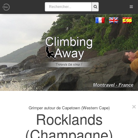
Montravel - France
Grimper autour de Capetown (Western Cape)
Rocklands
(Champagne)