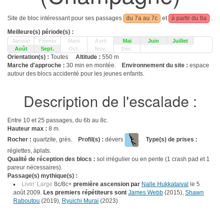
Site de bloc intéressant pour ses passages
du 7a au 7c
et
à partir du 8a
.
Meilleure(s) période(s) :
Janvier
Février
Mars
Avril
Mai
Juin
Juillet
Août
Sept.
Oct.
Nov.
Déc.
Orientation(s) :
Toutes
Altitude :
550 m
Marche d'approche :
30 min en montée.
Environnement du site :
espace
autour des blocs accidenté pour les jeunes enfants.
Description de l'escalade :
Entre 10 et 25 passages, du 6b au 8c.
Hauteur max :
8 m.
Rocher :
quartzite, grès.
Profil(s) :
dévers
.
Type(s) de prises :
réglettes, àplats.
Qualité de réception des blocs :
sol irrégulier ou en pente (1 crash pad et 1
pareur nécessaires).
Passage(s) mythique(s) :
Livin' Large
8c/8c+
première ascension par
Nalle Hukkataival
le 5
août 2009.
Les premiers répétiteurs sont
James Webb
(2015),
Shawn
Raboutou
(2019),
Ryuichi Murai
(2023)