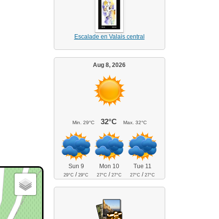
Escalade en Valais central
Aug 8, 2026
32°C
Min.
29°C
Max.
32°C
Sun 9
Mon 10
Tue 11
/
/
/
29°C
29°C
27°C
27°C
27°C
27°C