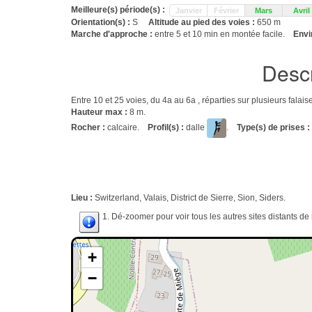
Meilleure(s) période(s) :
Janvier
Février
Mars
Avril
Orientation(s) :
S
Altitude au pied des voies :
650 m
Marche d'approche :
entre 5 et 10 min en montée facile.
Envi
Descr
Entre 10 et 25 voies, du 4a au 6a , réparties sur plusieurs fala
Hauteur max :
8 m.
Rocher :
calcaire.
Profil(s) :
dalle
.
Type(s) de prises :
Lieu :
Switzerland, Valais, District de Sierre, Sion, Siders.
1. Dé-zoomer pour voir tous les autres sites distants d
+
−