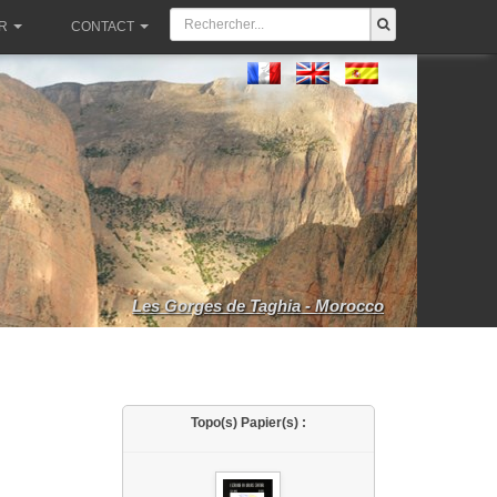
R
CONTACT
Les Gorges de Taghia - Morocco
Topo(s) Papier(s) :