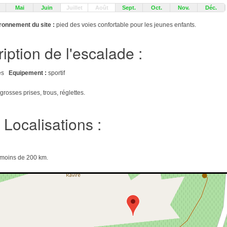
Mai
Juin
Juillet
Août
Sept.
Oct.
Nov.
Déc.
ronnement du site :
pied des voies confortable pour les jeunes enfants.
iption de l'escalade :
ises
Equipement :
sportif
grosses prises, trous, réglettes.
Localisations :
e moins de 200 km.