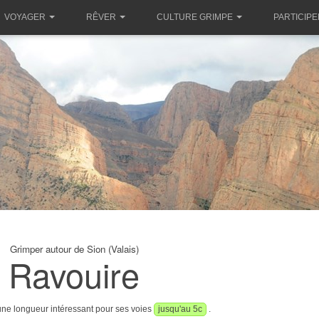
VOYAGER
RÊVER
CULTURE GRIMPE
PARTICIPE
Grimper autour de Sion (Valais)
Ravouire
'une longueur intéressant pour ses voies
jusqu'au 5c
.