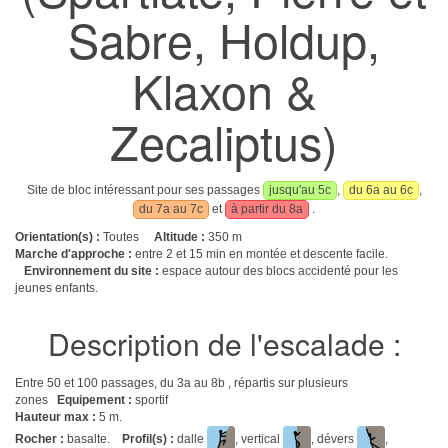
Sabre, Holdup,
Klaxon &
Zecaliptus)
Site de bloc intéressant pour ses passages
jusqu'au 5c
,
du 6a au 6c
,
du 7a au 7c
et
à partir du 8a
.
Orientation(s) :
Toutes
Altitude :
350 m
Marche d'approche :
entre 2 et 15 min en montée et descente facile.
Environnement du site :
espace autour des blocs accidenté pour les
jeunes enfants.
Description de l'escalade :
Entre 50 et 100 passages, du 3a au 8b , répartis sur plusieurs
zones
Equipement :
sportif
Hauteur max :
5 m.
Rocher :
basalte.
Profil(s) :
dalle
, vertical
, dévers
,