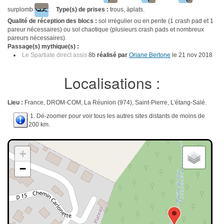
surplomb
.
Type(s) de prises :
trous, àplats.
Qualité de réception des blocs :
sol irrégulier ou en pente (1 crash pad et 1
pareur nécessaires) ou sol chaotique (plusieurs crash pads et nombreux
pareurs nécessaires).
Passage(s) mythique(s) :
Le Spartiate direct assis
8b
réalisé par
Oriane Bertone
le 21 nov 2018
Localisations :
Lieu :
France, DROM-COM, La Réunion (974), Saint-Pierre, L'étang-Salé.
1. Dé-zoomer pour voir tous les autres sites distants de moins de
200 km.
+
−