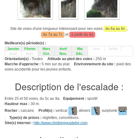
Site de voies d'une longueur intéressant pour ses voies
du 6a au 6c
,
du 7a au 7c
et
à partir du 8a
.
Meilleure(s) période(s) :
Janvier
Février
Mars
Avril
Mai
Juin
Juillet
Août
Sept.
Oct.
Nov.
Déc.
Orientation(s) :
Toutes
Altitude au pied des voies :
250 m
Marche d'approche :
5 min sur du plat.
Environnement du site :
pied des
voies accidenté pour les jeunes enfants.
Description de l'escalade :
Entre 25 et 50 voies, du 5c au 9a.
Equipement :
sportif
Hauteur max :
30 m.
Rocher :
calcaire.
Profil(s) :
vertical
, dévers
, surplomb
.
Type(s) de prises :
réglettes, concrétions.
Site(s) internet :
http://www.climbingguidebg.com