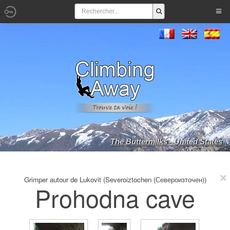
The Buttermilks - United States
Grimper autour de Lukovit (Severoiztochen (Североизточен))
Prohodna cave