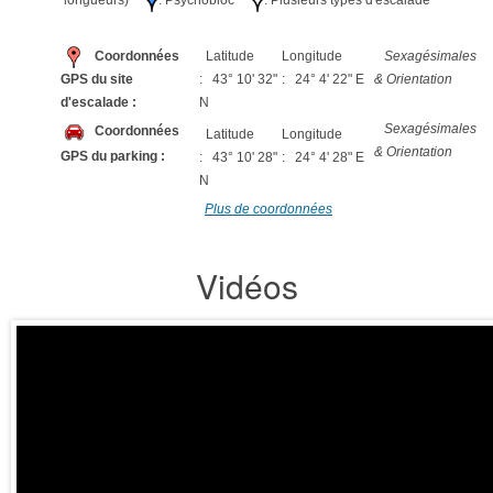
longueurs)
: Psychobloc
: Plusieurs types d'escalade
Coordonnées
Latitude
Longitude
Sexagésimales
GPS du site
: 43° 10' 32"
: 24° 4' 22" E
& Orientation
d'escalade :
N
Sexagésimales
Coordonnées
Latitude
Longitude
& Orientation
GPS du parking :
: 43° 10' 28"
: 24° 4' 28" E
N
Plus de coordonnées
Vidéos