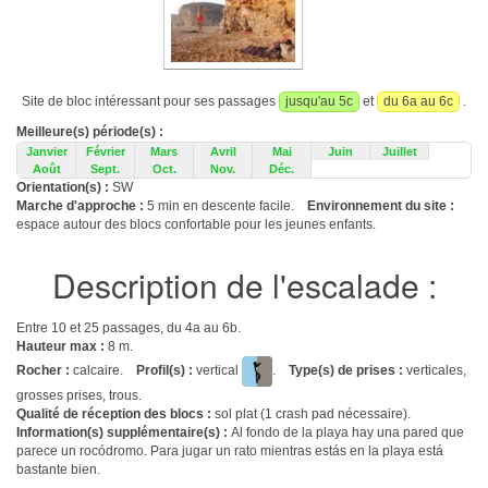
Site de bloc intéressant pour ses passages
jusqu'au 5c
et
du 6a au 6c
.
Meilleure(s) période(s) :
Janvier
Février
Mars
Avril
Mai
Juin
Juillet
Août
Sept.
Oct.
Nov.
Déc.
Orientation(s) :
SW
Marche d'approche :
5 min en descente facile.
Environnement du site :
espace autour des blocs confortable pour les jeunes enfants.
Description de l'escalade :
Entre 10 et 25 passages, du 4a au 6b.
Hauteur max :
8 m.
Rocher :
calcaire.
Profil(s) :
vertical
.
Type(s) de prises :
verticales,
grosses prises, trous.
Qualité de réception des blocs :
sol plat (1 crash pad nécessaire).
Information(s) supplémentaire(s) :
Al fondo de la playa hay una pared que
parece un rocódromo. Para jugar un rato mientras estás en la playa está
bastante bien.