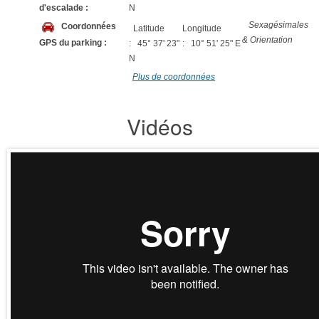
d'escalade :
N
Sexagésimales
Coordonnées
Latitude
Longitude
& Orientation
GPS du parking :
: 45° 37' 23"
: 10° 51' 25" E
N
Plus de coordonnées
Vidéos