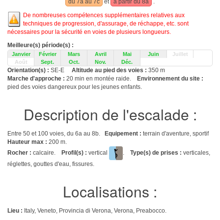
du 7a au 7c
et
à partir du 8a
.
De nombreuses compétences supplémentaires relatives aux
techniques de progression, d'assurage, de réchappe, etc. sont
nécessaires pour la sécurité en voies de plusieurs longueurs.
Meilleure(s) période(s) :
Janvier
Février
Mars
Avril
Mai
Juin
Juillet
Août
Sept.
Oct.
Nov.
Déc.
Orientation(s) :
SE-E
Altitude au pied des voies :
350 m
Marche d'approche :
20 min en montée raide.
Environnement du site :
pied des voies dangereux pour les jeunes enfants.
Description de l'escalade :
Entre 50 et 100 voies, du 6a au 8b.
Equipement :
terrain d'aventure, sportif
Hauteur max :
200 m.
Rocher :
calcaire.
Profil(s) :
vertical
.
Type(s) de prises :
verticales,
réglettes, gouttes d'eau, fissures.
Localisations :
Lieu :
Italy, Veneto, Provincia di Verona, Verona, Preabocco.