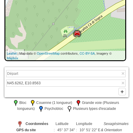
50 m
Leaflet
| Map data ©
OpenStreetMap
contributors,
CC-BY-SA
, Imagery ©
200 ft
Mapbox
: Bloc
: Couenne (1 longueur)
: Grande voie (Plusieurs
longueurs)
: Psychobloc
: Plusieurs types d'escalade
Coordonnées
Latitude
Longitude
Sexagésimales
GPS du site
: 45° 37' 34"
: 10° 51' 22" E
& Orientation