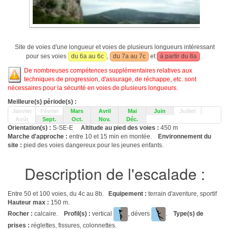
Site de voies d'une longueur et voies de plusieurs longueurs intéressant
pour ses voies
du 6a au 6c
,
du 7a au 7c
et
à partir du 8a
.
De nombreuses compétences supplémentaires relatives aux
techniques de progression, d'assurage, de réchappe, etc. sont
nécessaires pour la sécurité en voies de plusieurs longueurs.
Meilleure(s) période(s) :
Janvier
Février
Mars
Avril
Mai
Juin
Juillet
Août
Sept.
Oct.
Nov.
Déc.
Orientation(s) :
S-SE-E
Altitude au pied des voies :
450 m
Marche d'approche :
entre 10 et 15 min en montée.
Environnement du
site :
pied des voies dangereux pour les jeunes enfants.
Description de l'escalade :
Entre 50 et 100 voies, du 4c au 8b.
Equipement :
terrain d'aventure, sportif
Hauteur max :
150 m.
Rocher :
calcaire.
Profil(s) :
vertical
, dévers
.
Type(s) de
prises :
réglettes, fissures, colonnettes.