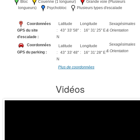
: Bloc
: Couenne (1 longueur)
: Grande voie (Plusieurs
longueurs)
: Psychobloc
: Plusieurs types d'escalade
Coordonnées
Latitude
Longitude
Sexagésimales
GPS du site
: 43° 33' 58"
: 16° 31' 25" E
& Orientation
d'escalade :
N
Sexagésimales
Coordonnées
Latitude
Longitude
& Orientation
GPS du parking :
: 43° 33' 48"
: 16° 31' 28" E
N
Plus de coordonnées
Vidéos