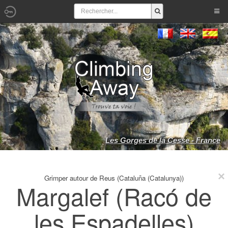
Les Gorges de la Cesse - France
Grimper autour de Reus (Cataluña (Catalunya))
Margalef (Racó de
les Espadelles)