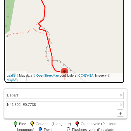
30 m
Leaflet
| Map data ©
OpenStreetMap
contributors,
CC-BY-SA
, Imagery ©
100 ft
Mapbox
: Bloc
: Couenne (1 longueur)
: Grande voie (Plusieurs
longueurs)
: Psychobloc
: Plusieurs types d'escalade