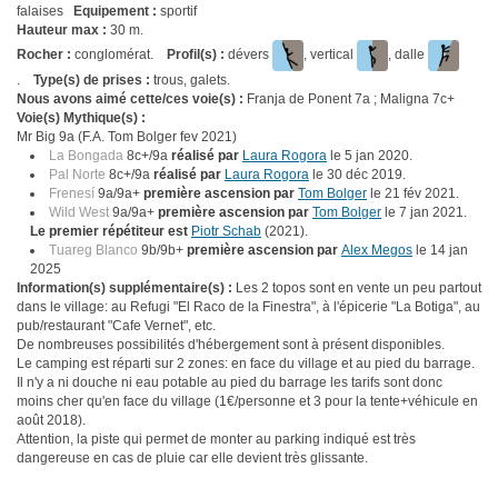
falaises
Equipement :
sportif
Hauteur max :
30 m.
Rocher :
conglomérat.
Profil(s) :
dévers
, vertical
, dalle
.
Type(s) de prises :
trous, galets.
Nous avons aimé cette/ces voie(s) :
Franja de Ponent 7a ; Maligna 7c+
Voie(s) Mythique(s) :
Mr Big 9a (F.A. Tom Bolger fev 2021)
La Bongada
8c+/9a
réalisé par
Laura Rogora
le 5 jan 2020.
Pal Norte
8c+/9a
réalisé par
Laura Rogora
le 30 déc 2019.
Frenesí
9a/9a+
première ascension par
Tom Bolger
le 21 fév 2021.
Wild West
9a/9a+
première ascension par
Tom Bolger
le 7 jan 2021.
Le premier répétiteur est
Piotr Schab
(2021).
Tuareg Blanco
9b/9b+
première ascension par
Alex Megos
le 14 jan
2025
Information(s) supplémentaire(s) :
Les 2 topos sont en vente un peu partout
dans le village: au Refugi "El Raco de la Finestra", à l'épicerie "La Botiga", au
pub/restaurant "Cafe Vernet", etc.
De nombreuses possibilités d'hébergement sont à présent disponibles.
Le camping est réparti sur 2 zones: en face du village et au pied du barrage.
Il n'y a ni douche ni eau potable au pied du barrage les tarifs sont donc
moins cher qu'en face du village (1€/personne et 3 pour la tente+véhicule en
août 2018).
Attention, la piste qui permet de monter au parking indiqué est très
dangereuse en cas de pluie car elle devient très glissante.