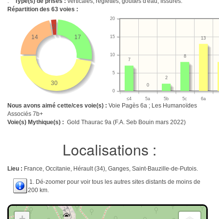
.
Type(s) de prises :
verticales, réglettes, gouttes d'eau, fissures.
Répartition des
63
voies :
20
2
14
17
15
13
10
8
7
5
2
30
0
0
≤4
5a
5b
5c
6a
Nous avons aimé cette/ces voie(s) :
Voie Pagès 6a ; Les Humanoïdes
Associés 7b+
Voie(s) Mythique(s) :
Gold Thaurac 9a (F.A. Seb Bouin mars 2022)
Localisations :
Lieu :
France, Occitanie, Hérault (34), Ganges, Saint-Bauzille-de-Putois.
1. Dé-zoomer pour voir tous les autres sites distants de moins de
200 km.
+