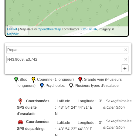
30 m
Leaflet
| Map data ©
OpenStreetMap
contributors,
CC-BY-SA
, Imagery ©
100 ft
Mapbox
: Bloc
: Couenne (1 longueur)
: Grande voie (Plusieurs
longueurs)
: Psychobloc
: Plusieurs types d'escalade
Coordonnées
Latitude
Longitude : 3°
Sexagésimales
GPS du site
: 43° 54' 24"
44' 31" E
& Orientation
d'escalade :
N
Sexagésimales
Coordonnées
Latitude
Longitude : 3°
& Orientation
GPS du parking :
: 43° 54' 23"
44' 30" E
N