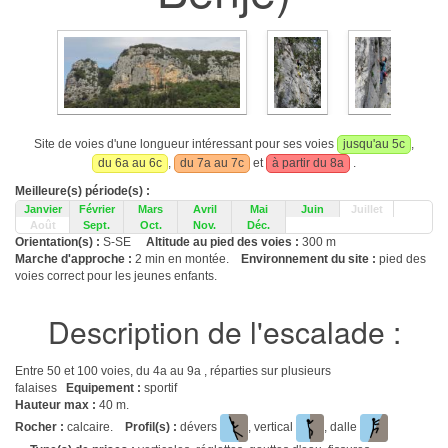
Site de voies d'une longueur intéressant pour ses voies
jusqu'au 5c
,
du 6a au 6c
,
du 7a au 7c
et
à partir du 8a
.
Meilleure(s) période(s) :
Janvier
Février
Mars
Avril
Mai
Juin
Juillet
Août
Sept.
Oct.
Nov.
Déc.
Orientation(s) :
S-SE
Altitude au pied des voies :
300 m
Marche d'approche :
2 min en montée.
Environnement du site :
pied des
voies correct pour les jeunes enfants.
Description de l'escalade :
Entre 50 et 100 voies, du 4a au 9a , réparties sur plusieurs
falaises
Equipement :
sportif
Hauteur max :
40 m.
Rocher :
calcaire.
Profil(s) :
dévers
, vertical
, dalle