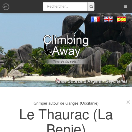
Anse Source d'Argent - Seychelles
Grimper autour de Ganges (Occitanie)
Le Thaurac (La
Benje)