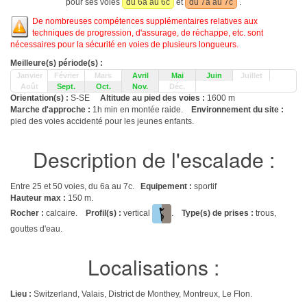
pour ses voies
du 6a au 6c
et
du 7a au 7c
.
De nombreuses compétences supplémentaires relatives aux
techniques de progression, d'assurage, de réchappe, etc. sont
nécessaires pour la sécurité en voies de plusieurs longueurs.
Meilleure(s) période(s) :
Janvier
Février
Mars
Avril
Mai
Juin
Juillet
Août
Sept.
Oct.
Nov.
Déc.
Orientation(s) :
S-SE
Altitude au pied des voies :
1600 m
Marche d'approche :
1h min en montée raide.
Environnement du site :
pied des voies accidenté pour les jeunes enfants.
Description de l'escalade :
Entre 25 et 50 voies, du 6a au 7c.
Equipement :
sportif
Hauteur max :
150 m.
Rocher :
calcaire.
Profil(s) :
vertical
.
Type(s) de prises :
trous,
gouttes d'eau.
Localisations :
Lieu :
Switzerland, Valais, District de Monthey, Montreux, Le Flon.