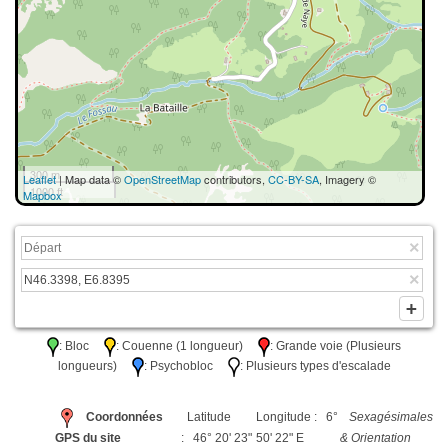
300 m
Leaflet
| Map data ©
OpenStreetMap
contributors,
CC-BY-SA
, Imagery ©
1000 ft
Mapbox
: Bloc
: Couenne (1 longueur)
: Grande voie (Plusieurs
longueurs)
: Psychobloc
: Plusieurs types d'escalade
Coordonnées
Latitude
Longitude : 6°
Sexagésimales
GPS du site
: 46° 20' 23"
50' 22" E
& Orientation