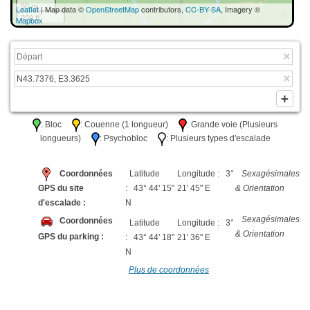
50 m
Leaflet
| Map data ©
OpenStreetMap
contributors,
CC-BY-SA
, Imagery ©
200 ft
Mapbox
: Bloc
: Couenne (1 longueur)
: Grande voie (Plusieurs
longueurs)
: Psychobloc
: Plusieurs types d'escalade
Coordonnées
Latitude
Longitude : 3°
Sexagésimales
GPS du site
: 43° 44' 15"
21' 45" E
& Orientation
d'escalade :
N
Sexagésimales
Coordonnées
Latitude
Longitude : 3°
& Orientation
GPS du parking :
: 43° 44' 18"
21' 36" E
N
Plus de coordonnées