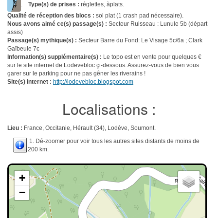
.
Type(s) de prises :
réglettes, àplats.
Qualité de réception des blocs :
sol plat (1 crash pad nécessaire).
Nous avons aimé ce(s) passage(s) :
Secteur Ruisseau : Lunule 5b (départ
assis)
Passage(s) mythique(s) :
Secteur Barre du Fond: Le Visage 5c/6a ; Clark
Gaïbeule 7c
Information(s) supplémentaire(s) :
Le topo est en vente pour quelques €
sur le site internet de Lodevebloc çi-dessous. Assurez-vous de bien vous
garer sur le parking pour ne pas gêner les riverains !
Site(s) internet :
http://lodevebloc.blogspot.com
Localisations :
Lieu :
France, Occitanie, Hérault (34), Lodève, Soumont.
1. Dé-zoomer pour voir tous les autres sites distants de moins de
200 km.
+
−