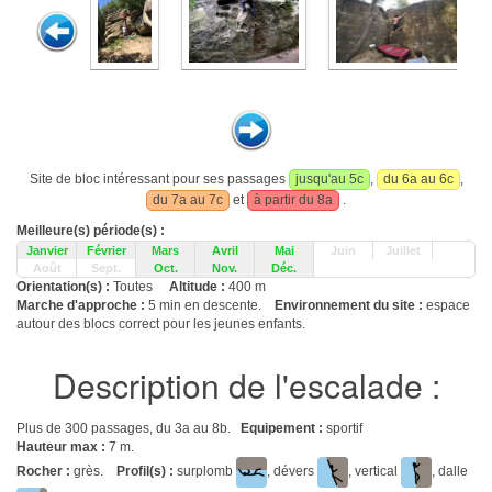
Site de bloc intéressant pour ses passages
jusqu'au 5c
,
du 6a au 6c
,
du 7a au 7c
et
à partir du 8a
.
Meilleure(s) période(s) :
Janvier
Février
Mars
Avril
Mai
Juin
Juillet
Août
Sept.
Oct.
Nov.
Déc.
Orientation(s) :
Toutes
Altitude :
400 m
Marche d'approche :
5 min en descente.
Environnement du site :
espace
autour des blocs correct pour les jeunes enfants.
Description de l'escalade :
Plus de 300 passages, du 3a au 8b.
Equipement :
sportif
Hauteur max :
7 m.
Rocher :
grès.
Profil(s) :
surplomb
, dévers
, vertical
, dalle