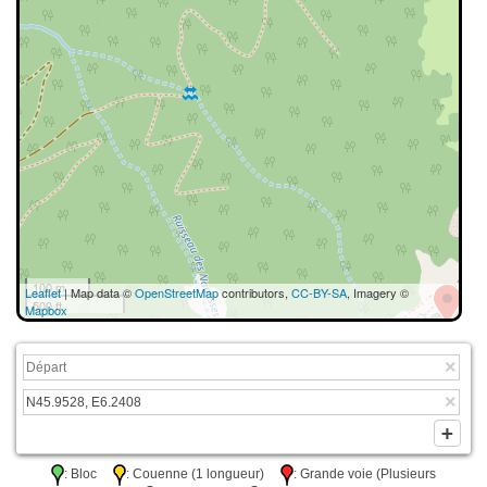
100 m
Leaflet
| Map data ©
OpenStreetMap
contributors,
CC-BY-SA
, Imagery ©
500 ft
Mapbox
: Bloc
: Couenne (1 longueur)
: Grande voie (Plusieurs