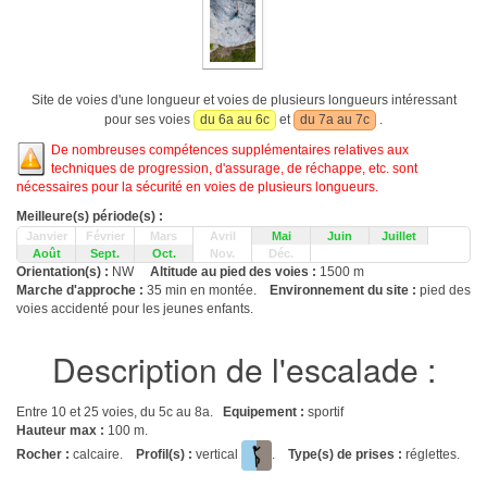
Site de voies d'une longueur et voies de plusieurs longueurs intéressant
pour ses voies
du 6a au 6c
et
du 7a au 7c
.
De nombreuses compétences supplémentaires relatives aux
techniques de progression, d'assurage, de réchappe, etc. sont
nécessaires pour la sécurité en voies de plusieurs longueurs.
Meilleure(s) période(s) :
Janvier
Février
Mars
Avril
Mai
Juin
Juillet
Août
Sept.
Oct.
Nov.
Déc.
Orientation(s) :
NW
Altitude au pied des voies :
1500 m
Marche d'approche :
35 min en montée.
Environnement du site :
pied des
voies accidenté pour les jeunes enfants.
Description de l'escalade :
Entre 10 et 25 voies, du 5c au 8a.
Equipement :
sportif
Hauteur max :
100 m.
Rocher :
calcaire.
Profil(s) :
vertical
.
Type(s) de prises :
réglettes.