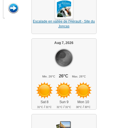
Escalade en vallée de l'Hérault - Site du
Joncas
Aug 7, 2026
26°C
Min.
26°C
Max.
26°C
Sat 8
Sun 9
Mon 10
/
/
/
31°C
31°C
31°C
31°C
30°C
30°C