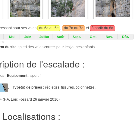
éressant pour ses voies
du 6a au 6c
,
du 7a au 7c
et
à partir du 8a
.
Mai
Juin
Juillet
Août
Sept.
Oct.
Nov.
Déc.
 m
t du site :
pied des voies correct pour les jeunes enfants.
iption de l'escalade :
aises
Equipement :
sportif
.
Type(s) de prises :
réglettes, fissures, colonnettes.
+ (F.A. Loïc Fossard 26 janvier 2010)
Localisations :