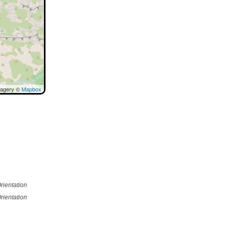
magery ©
Mapbox
e
rientation
rientation