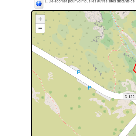
1. Dé-zoomer pour voir tous les autres sites distants d
+
−