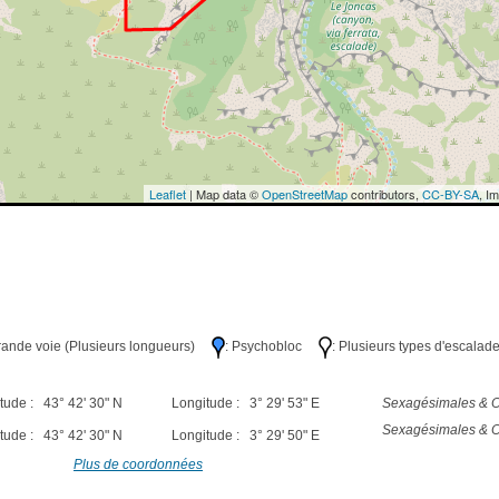
Leaflet
| Map data ©
OpenStreetMap
contributors,
CC-BY-SA
, I
Grande voie (Plusieurs longueurs)
: Psychobloc
: Plusieurs types d'escalad
tude : 43° 42' 30" N
Longitude : 3° 29' 53" E
Sexagésimales & O
Sexagésimales & O
tude : 43° 42' 30" N
Longitude : 3° 29' 50" E
Plus de coordonnées