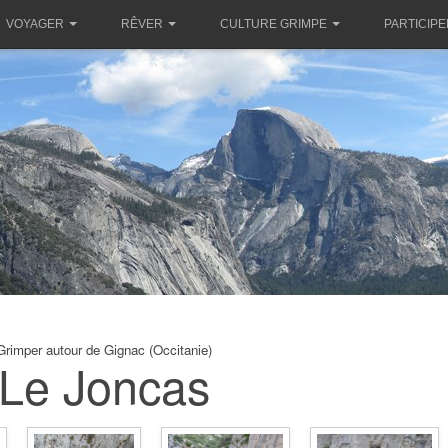
VOYAGER
RÊVER
CULTURE GRIMPE
PARTICIPE
Grimper autour de Gignac (Occitanie)
Le Joncas