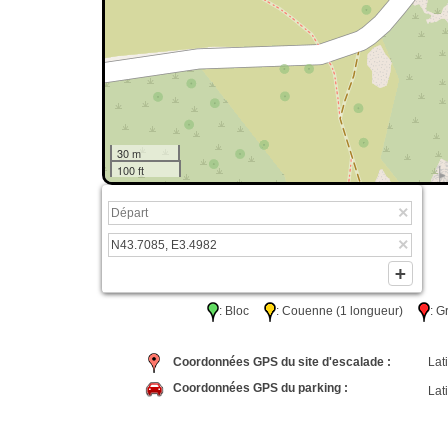
30 m
100 ft
: Bloc
: Couenne (1 longueur)
: 
Coordonnées GPS du site d'escalade :
Lati
Coordonnées GPS du parking :
Lati