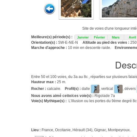
Site de voies d'une longueur int
Meilleure(s) période(s) :
Janvier
Février
Mars
Avril
Orientation(s) :
SW-E-NE-N
Altitude au pied des voies :
250
Marche d'approche :
10 min en descente raide.
Environnemen
Descr
Entre 50 et 100 voies, du 3a au 8c , réparties sur plusieurs fal
Hauteur max :
25 m.
Rocher :
calcaire.
Profil(s) :
dalle
, vertical
, dévers
Nous avons aimé cette/ces voie(s) :
Rigolade 7a
Voie(s) Mythique(s) :
L'illusion ou les portes du 9ème degré 8c
Lieu :
France, Occitanie, Hérault (34), Gignac, Montpeyroux.