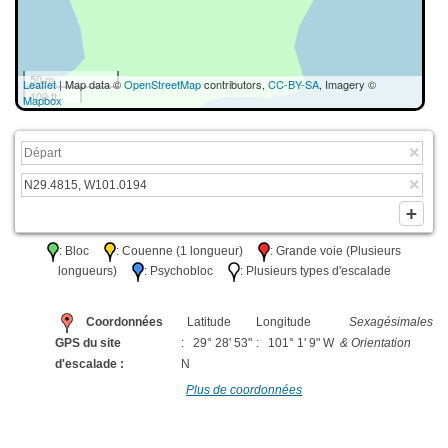
50 m
Leaflet
| Map data ©
OpenStreetMap
contributors,
CC-BY-SA
, Imagery ©
100 ft
Mapbox
: Bloc
: Couenne (1 longueur)
: Grande voie (Plusieurs
longueurs)
: Psychobloc
: Plusieurs types d'escalade
Coordonnées
Latitude
Longitude
Sexagésimales
GPS du site
: 29° 28' 53"
: 101° 1' 9" W
& Orientation
d'escalade :
N
Plus de coordonnées