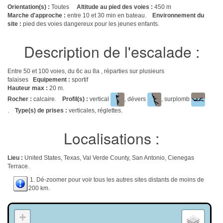
Orientation(s) :
Toutes
Altitude au pied des voies :
450 m
Marche d'approche :
entre 10 et 30 min en bateau.
Environnement du
site :
pied des voies dangereux pour les jeunes enfants.
Description de l'escalade :
Entre 50 et 100 voies, du 6c au 8a , réparties sur plusieurs
falaises
Equipement :
sportif
Hauteur max :
20 m.
Rocher :
calcaire.
Profil(s) :
vertical
, dévers
, surplomb
.
Type(s) de prises :
verticales, réglettes.
Localisations :
Lieu :
United States, Texas, Val Verde County, San Antonio, Cienegas
Terrace.
1. Dé-zoomer pour voir tous les autres sites distants de moins de
200 km.
+