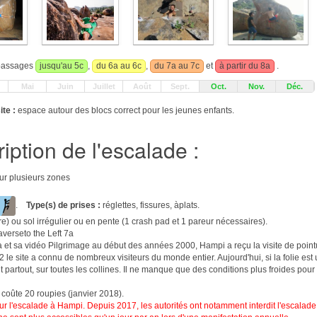
 passages
jusqu'au 5c
,
du 6a au 6c
,
du 7a au 7c
et
à partir du 8a
.
Mai
Juin
Juillet
Août
Sept.
Oct.
Nov.
Déc.
ite :
espace autour des blocs correct pour les jeunes enfants.
iption de l'escalade :
sur plusieurs zones
.
Type(s) de prises :
réglettes, fissures, àplats.
re) ou sol irrégulier ou en pente (1 crash pad et 1 pareur nécessaires).
verseto the Left 7a
 et sa vidéo Pilgrimage au début des années 2000, Hampi a reçu la visite de poi
 le site a connu de nombreux visiteurs du monde entier. Aujourd'hui, si la folie es
nt partout, sur toutes les collines. Il ne manque que des conditions plus froides pour
i coûte 20 roupies (janvier 2018).
r l'escalade à Hampi. Depuis 2017, les autorités ont notamment interdit l'escalade