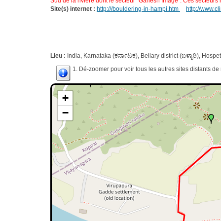
Sud de la rivière dont le secteur "Ganesh Image". Ces secteurs n
Site(s) internet :
http:///bouldering-in-hampi.htm
http://www.c
Lieu :
India, Karnataka (ಕರ್ನಾಟಕ), Bellary district (ಬಳ್ಳಾರಿ), Hospe
1. Dé-zoomer pour voir tous les autres sites distants d
+
−