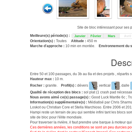
Site de bloc intéressant pour ses
Meilleure(s) période(s) :
Janvier
Février
Mars
Avril
Orientation(s) :
Toutes
Altitude :
450 m
Marche d'approche :
10 min en montée.
Environnement du s
Descr
Entre 50 et 100 passages, du 3b au 8a et des projets , répartis 
Hauteur max :
10 m.
Rocher :
granite.
Profil(s) :
dévers
, vertical
, dalle
Qualité de réception des blocs :
sol plat (1 crash pad nécessai
Nous avons aimé ce(s) passage(s) :
Good Luck Mantle 6c ; Tra
Information(s) supplémentaire(s) :
Médiatisé par Chris Sharma
Loskot ou Christian Core et Stella Marchioso. Entre 2006 et 2012
Hampi reste un terrain de jeu qui semble infini tant les blocs so
site de bloc pour l'élite mondiale.
Pour traverser la rivière, il faut prendre une barque à moteur qu
Ces dernières années, les conditions se sont un peu durcies pou