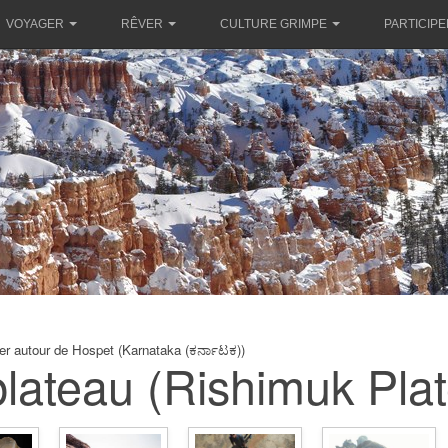
VOYAGER
RÊVER
CULTURE GRIMPE
PARTICIPE
er autour de Hospet (Karnataka (ಕರ್ನಾಟಕ))
plateau (Rishimuk Pla