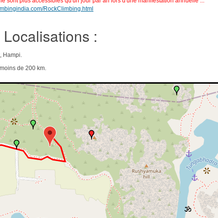
e sont plus accessibles qu'un jour par an lors d'une manifestation annuelle ...
limbingindia.com/RockClimbing.html
Localisations :
t, Hampi.
e moins de 200 km.