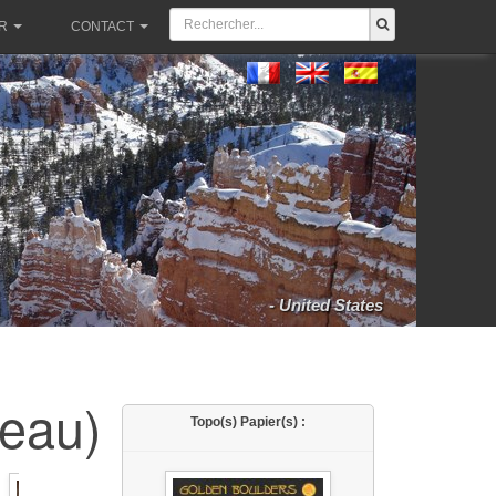
R
CONTACT
- United States
teau)
Topo(s) Papier(s) :