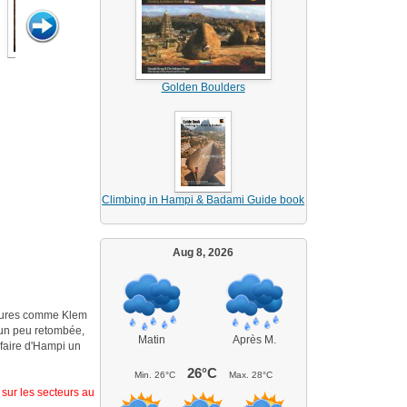
Golden Boulders
Climbing in Hampi & Badami Guide book
Aug 8, 2026
ntures comme Klem
t un peu retombée,
Matin
Après M.
 faire d'Hampi un
26°C
Min.
26°C
Max.
28°C
 sur les secteurs au