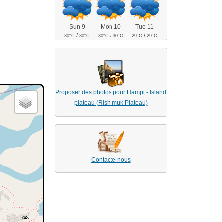
Sun 9
Mon 10
Tue 11
/
/
/
30°C
30°C
30°C
30°C
29°C
29°C
Proposer des photos pour Hampi - Island
plateau (Rishimuk Plateau)
Contacte-nous