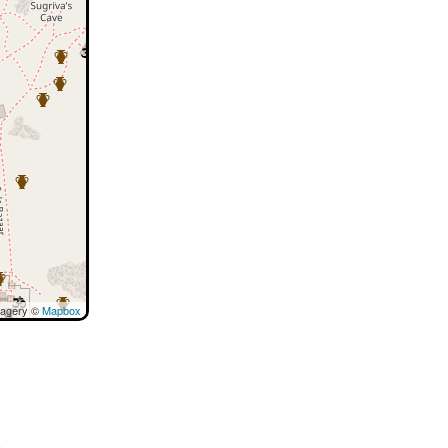
magery ©
Mapbox
e