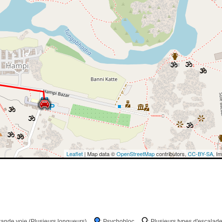
Leaflet
| Map data ©
OpenStreetMap
contributors,
CC-BY-SA
, I
Grande voie (Plusieurs longueurs)
: Psychobloc
: Plusieurs types d'escalad