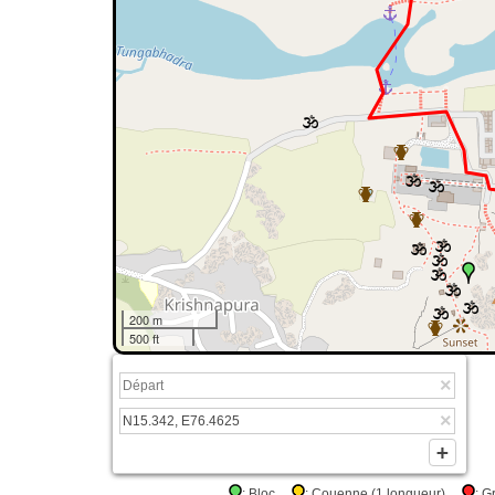
200 m
500 ft
: Bloc
: Couenne (1 longueur)
: 