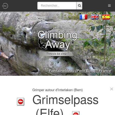
Fontainebleau (Petit Bois) - France
Grimper autour d'Interlaken (Bern)
Grimselpass
(Elfe)