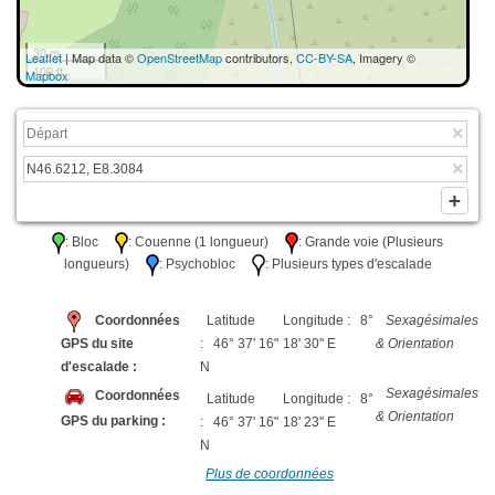
30 m
Leaflet
| Map data ©
OpenStreetMap
contributors,
CC-BY-SA
, Imagery ©
100 ft
Mapbox
: Bloc
: Couenne (1 longueur)
: Grande voie (Plusieurs
longueurs)
: Psychobloc
: Plusieurs types d'escalade
Coordonnées
Latitude
Longitude : 8°
Sexagésimales
GPS du site
: 46° 37' 16"
18' 30" E
& Orientation
d'escalade :
N
Sexagésimales
Coordonnées
Latitude
Longitude : 8°
& Orientation
GPS du parking :
: 46° 37' 16"
18' 23" E
N
Plus de coordonnées