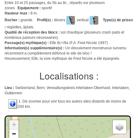
Entre 10 et 25 passages, du 5b au 8c , répartis sur plusieurs
zones
Equipement :
sportif
Hauteur max :
8 m.
Rocher :
granite.
Profil(s) :
dévers
, vertical
.
Type(s) de prises
:
réglettes, àplats.
Qualité de réception des blocs :
sol chaotique (plusieurs crash pads et
nombreux pareurs nécessaires).
Passage(s) mythique(s) :
Elfe 8c+/9a (F.A. Fred Nicole 1997)
Information(s) supplémentaire(s) :
Un éboulement monstrueux survenu
récemment a complètement défoncé le site de bloc !
Heureusement, Elfe, la voie mythique de Fred Nicole a été épargnée.
Localisations :
Lieu :
Switzerland, Bern, Verwaltungskreis Interlaken-Oberhasli, Interlaken,
Guttannen.
1. Dé-zoomer pour voir tous les autres sites distants de moins de
200 km.
+
−