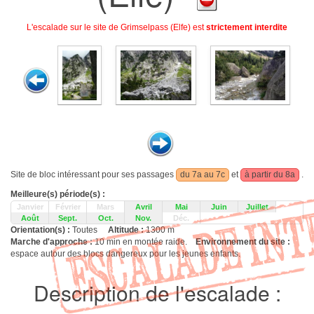
L'escalade sur le site de Grimselpass (Elfe) est
strictement interdite
Site de bloc intéressant pour ses passages
du 7a au 7c
et
à partir du 8a
.
Meilleure(s) période(s) :
Janvier
Février
Mars
Avril
Mai
Juin
Juillet
Août
Sept.
Oct.
Nov.
Déc.
Orientation(s) :
Toutes
Altitude :
1300 m
Marche d'approche :
10 min en montée raide.
Environnement du site :
espace autour des blocs dangereux pour les jeunes enfants.
Description de l'escalade :