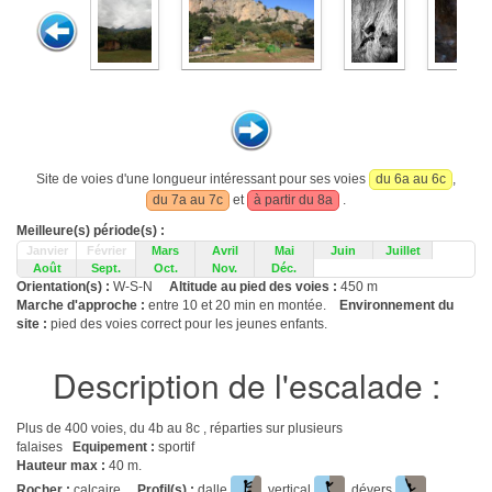
Site de voies d'une longueur intéressant pour ses voies
du 6a au 6c
,
du 7a au 7c
et
à partir du 8a
.
Meilleure(s) période(s) :
Janvier
Février
Mars
Avril
Mai
Juin
Juillet
Août
Sept.
Oct.
Nov.
Déc.
Orientation(s) :
W-S-N
Altitude au pied des voies :
450 m
Marche d'approche :
entre 10 et 20 min en montée.
Environnement du
site :
pied des voies correct pour les jeunes enfants.
Description de l'escalade :
Plus de 400 voies, du 4b au 8c , réparties sur plusieurs
falaises
Equipement :
sportif
Hauteur max :
40 m.
Rocher :
calcaire.
Profil(s) :
dalle
, vertical
, dévers