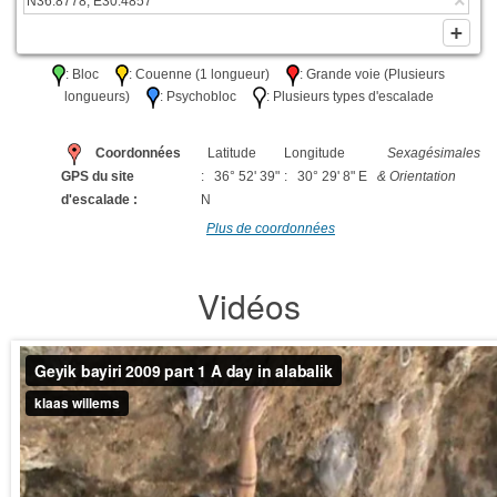
: Bloc
: Couenne (1 longueur)
: Grande voie (Plusieurs
longueurs)
: Psychobloc
: Plusieurs types d'escalade
Coordonnées
Latitude
Longitude
Sexagésimales
GPS du site
: 36° 52' 39"
: 30° 29' 8" E
& Orientation
d'escalade :
N
Plus de coordonnées
Vidéos