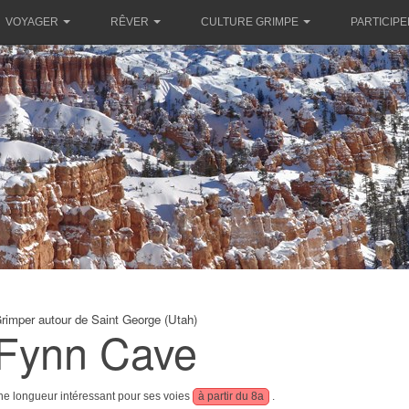
VOYAGER
RÊVER
CULTURE GRIMPE
PARTICIPE
rimper autour de Saint George (Utah)
Fynn Cave
une longueur intéressant pour ses voies
à partir du 8a
.