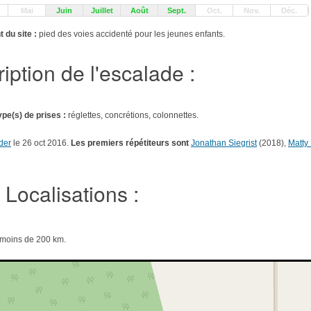
Mai
Juin
Juillet
Août
Sept.
Oct.
Nov.
Déc.
 du site :
pied des voies accidenté pour les jeunes enfants.
iption de l'escalade :
ype(s) de prises :
réglettes, concrétions, colonnettes.
der
le 26 oct 2016.
Les premiers répétiteurs sont
Jonathan Siegrist
(2018),
Matty
Localisations :
e moins de 200 km.