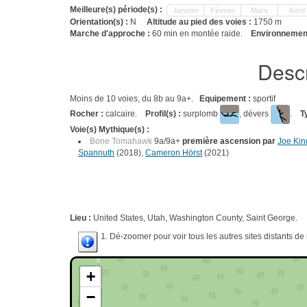
Meilleure(s) période(s) :
Janvier
Février
Mars
Avril
Orientation(s) :
N
Altitude au pied des voies :
1750 m
Marche d'approche :
60 min en montée raide.
Environnement
Descr
Moins de 10 voies, du 8b au 9a+.
Equipement :
sportif
Rocher :
calcaire.
Profil(s) :
surplomb
, dévers
.
T
Voie(s) Mythique(s) :
Bone Tomahawk
9a/9a+
première ascension par
Joe Kin
Spannuth
(2018),
Cameron Hörst
(2021)
Lieu :
United States, Utah, Washington County, Saint George.
1. Dé-zoomer pour voir tous les autres sites distants d
+
−