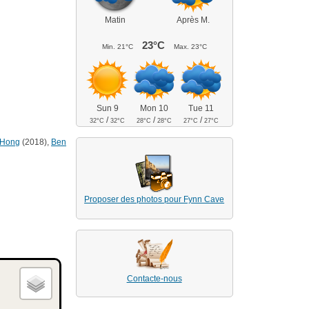
Matin
Après M.
23°C
Min.
21°C
Max.
23°C
Sun 9
Mon 10
Tue 11
/
/
/
32°C
32°C
28°C
28°C
27°C
27°C
 Hong
(2018),
Ben
Proposer des photos pour Fynn Cave
Contacte-nous