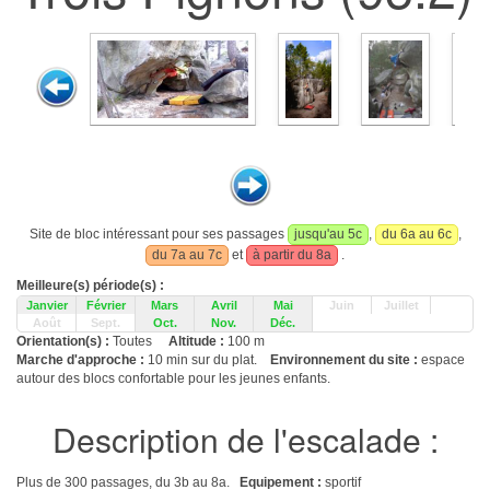
Site de bloc intéressant pour ses passages
jusqu'au 5c
,
du 6a au 6c
,
du 7a au 7c
et
à partir du 8a
.
Meilleure(s) période(s) :
Janvier
Février
Mars
Avril
Mai
Juin
Juillet
Août
Sept.
Oct.
Nov.
Déc.
Orientation(s) :
Toutes
Altitude :
100 m
Marche d'approche :
10 min sur du plat.
Environnement du site :
espace
autour des blocs confortable pour les jeunes enfants.
Description de l'escalade :
Plus de 300 passages, du 3b au 8a.
Equipement :
sportif