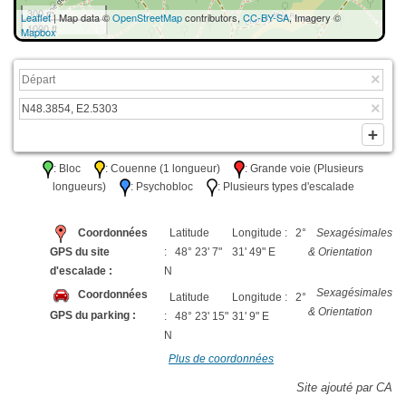
300 m
Leaflet
| Map data ©
OpenStreetMap
contributors,
CC-BY-SA
, Imagery ©
1000 ft
Mapbox
: Bloc
: Couenne (1 longueur)
: Grande voie (Plusieurs
longueurs)
: Psychobloc
: Plusieurs types d'escalade
Coordonnées
Latitude
Longitude : 2°
Sexagésimales
GPS du site
: 48° 23' 7"
31' 49" E
& Orientation
d'escalade :
N
Sexagésimales
Coordonnées
Latitude
Longitude : 2°
& Orientation
GPS du parking :
: 48° 23' 15"
31' 9" E
N
Plus de coordonnées
Site ajouté par CA