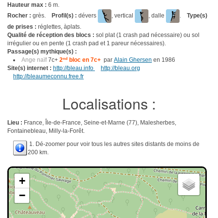
Hauteur max :
6 m.
Rocher :
grès.
Profil(s) :
dévers
, vertical
, dalle
.
Type(s)
de prises :
réglettes, àplats.
Qualité de réception des blocs :
sol plat (1 crash pad nécessaire) ou sol
irrégulier ou en pente (1 crash pad et 1 pareur nécessaires).
Passage(s) mythique(s) :
Ange naïf
7c+
2
nd
bloc en 7c+
par
Alain Ghersen
en 1986
Site(s) internet :
http://bleau.info
http://bleau.org
http://bleaumeconnu.free.fr
Localisations :
Lieu :
France, Île-de-France, Seine-et-Marne (77), Malesherbes,
Fontainebleau, Milly-la-Forêt.
1. Dé-zoomer pour voir tous les autres sites distants de moins de
200 km.
+
−