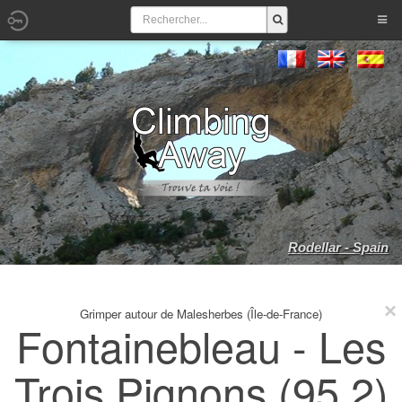
Rodellar - Spain
Grimper autour de Malesherbes (Île-de-France)
Fontainebleau - Les
Trois Pignons (95.2)