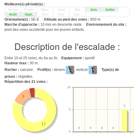
Meilleure(s) période(s) :
Janvier
Février
Mars
Avril
Mai
Juin
Juillet
Août
Sept.
Oct.
Nov.
Déc.
Orientation(s) :
SE-E
Altitude au pied des voies :
850 m
Marche d'approche :
10 min en descente raide.
Environnement du site :
pied des voies accidenté pour les jeunes enfants.
Description de l'escalade :
Entre 10 et 25 voies, du 6a au 6c.
Equipement :
sportif
Hauteur max :
30 m.
Rocher :
calcaire.
Profil(s) :
dévers
, vertical
.
Type(s) de
prises :
réglettes.
Répartition des
21
voies :
10
1
3
5
5
17
0
0
0
0
0