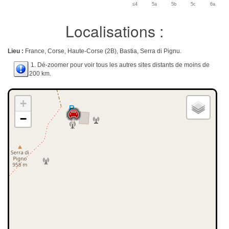
≤4
5a
5b
5c
6a
Localisations :
Lieu :
France, Corse, Haute-Corse (2B), Bastia, Serra di Pignu.
1. Dé-zoomer pour voir tous les autres sites distants de moins de
200 km.
+
−