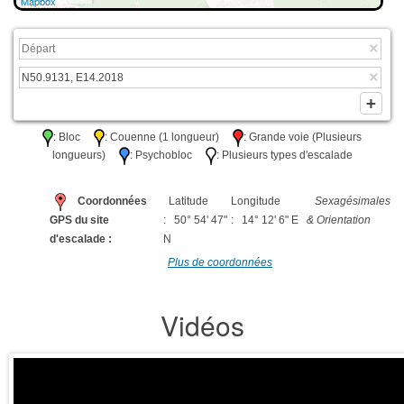
Mapbox
: Bloc
: Couenne (1 longueur)
: Grande voie (Plusieurs
longueurs)
: Psychobloc
: Plusieurs types d'escalade
Coordonnées
Latitude
Longitude
Sexagésimales
GPS du site
: 50° 54' 47"
: 14° 12' 6" E
& Orientation
d'escalade :
N
Plus de coordonnées
Vidéos