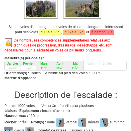
Site de voies d'une longueur et voies de plusieurs longueurs intéressant
pour ses voies
du 6a au 6c
,
du 7a au 7c
et
à partir du 8a
.
De nombreuses compétences supplémentaires relatives aux
techniques de progression, d'assurage, de réchappe, etc. sont
nécessaires pour la sécurité en voies de plusieurs longueurs.
Meilleure(s) période(s) :
Janvier
Février
Mars
Avril
Mai
Juin
Juillet
Août
Sept.
Oct.
Nov.
Déc.
Orientation(s) :
Toutes
Altitude au pied des voies :
300 m
Marche d'approche :
Description de l'escalade :
Plus de 1000 voies, du V+ au Xc , réparties sur plusieurs
falaises
Equipement :
terrain d'aventure
Hauteur max :
110 m.
Rocher :
grès.
Profil(s) :
dalle
, vertical
, dévers
, surplomb
, dièdre
.
Type(s) de prises :
fissures, àplats.