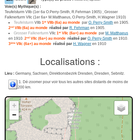
Voie(s) Mythique(s) :
Teufelsturm VIIb (1er 6a O.Perry-Smith, R.Fehrman 1905) ; Grosser
Falknerturm VIIc (1er 6a+ M.Matthaeus, O.Perry-Smith, H.Wagner 1910)
Teufelsturm
VIIb
1
er
VIIb (6a) au monde
par
O. Perry-Smith
en 1905.
2
nd
VIIb (6a) au monde
réalisé par
R. Fehrman
en 1905.
Grosser Falknerturm
VIIc
1
er
VIIc (6a+) au monde
par
M. Matthaeus
en 1910.
2
nd
VIIc (6a+) au monde
réalisé par
O. Perry-Smith
en 1910.
3
ème
VIIc (6a+) au monde
réalisé par
H. Wagner
en 1910
Localisations :
Lieu :
Germany, Sachsen, Direktionsbezirk Dresden, Dresden, Sebnitz.
1. Dé-zoomer pour voir tous les autres sites distants de moins de
200 km.
+
−