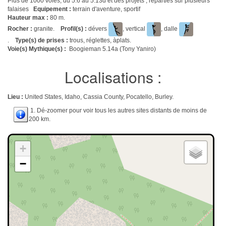
Plus de 1000 voies, du 5.6 au 5.13d et des projets , réparties sur plusieurs
falaises
Equipement :
terrain d'aventure, sportif
Hauteur max :
80 m.
Rocher :
granite.
Profil(s) :
dévers
, vertical
, dalle
.
Type(s) de prises :
trous, réglettes, àplats.
Voie(s) Mythique(s) :
Boogieman 5.14a (Tony Yaniro)
Localisations :
Lieu :
United States, Idaho, Cassia County, Pocatello, Burley.
1. Dé-zoomer pour voir tous les autres sites distants de moins de
200 km.
+
−