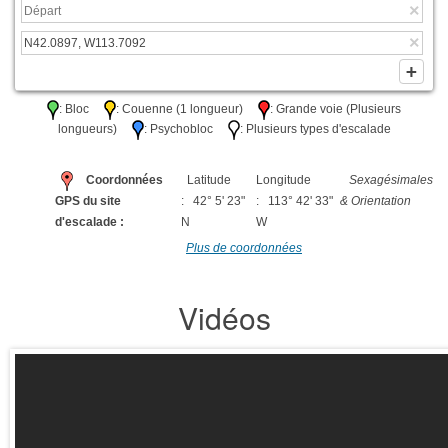
: Bloc
: Couenne (1 longueur)
: Grande voie (Plusieurs
longueurs)
: Psychobloc
: Plusieurs types d'escalade
Coordonnées
Latitude
Longitude
Sexagésimales
GPS du site
: 42° 5' 23"
: 113° 42' 33"
& Orientation
d'escalade :
N
W
Plus de coordonnées
Vidéos