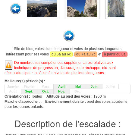
Site de bloc, voies d'une longueur et voies de plusieurs longueurs
intéressant pour ses voies
du 6a au 6c
,
du 7a au 7c
et
à partir du 8a
.
De nombreuses compétences supplémentaires relatives aux
techniques de progression, d'assurage, de réchappe, etc. sont
nécessaires pour la sécurité en voies de plusieurs longueurs.
Meilleure(s) période(s) :
Janvier
Février
Mars
Avril
Mai
Juin
Juillet
Août
Sept.
Oct.
Nov.
Déc.
Orientation(s) :
Toutes
Altitude au pied des voies :
1950 m
Marche d'approche :
.
Environnement du site :
pied des voies accidenté
pour les jeunes enfants.
Description de l'escalade :