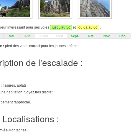
ueur intéressant pour ses voies
jusqu'au 5c
et
du 6a au 6c
.
Mai
Juin
Juillet
Août
Sept.
Oct.
Nov.
Déc.
e :
pied des voies correct pour les jeunes enfants.
iption de l'escalade :
 :
fissures, àplats.
'une habitation. Soyez très discret.
uipement rapproché.
Localisations :
iom-ès-Montagnes.