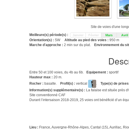
Site de voies d'une long
Meilleure(s) période(s) :
Janvier
Février
Mars
Avril
Orientation(s) :
SW
Altitude au pied des voies :
950 m
Marche d'approche :
2 min sur du plat.
Environnement du sit
Descr
Entre 50 et 100 voies, du 4b au 6b.
Equipement :
sportif
Hauteur max :
20 m.
Rocher :
basalte.
Profil(s) :
vertical
.
Type(s) de prises
Information(s) supplémentaire(s) :
La falaise est située près d
Site conventionné CAF
Durant l’intersaison 2018-2019, 25 voies ont bénéficié d’un éq
Lieu :
France, Auvergne-Rhône-Alpes, Cantal (15), Aurillac, R