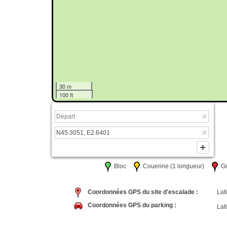
30 m
100 ft
: Bloc
: Couenne (1 longueur)
: 
Coordonnées GPS du site d'escalade :
Lati
Coordonnées GPS du parking :
Lati