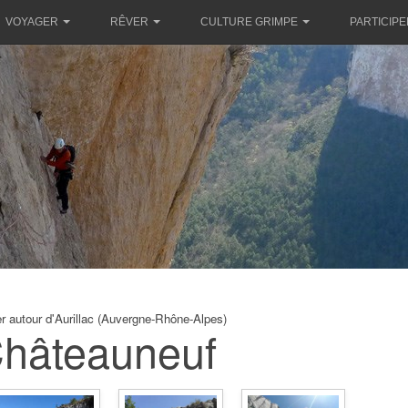
VOYAGER
RÊVER
CULTURE GRIMPE
PARTICIPE
r autour d'Aurillac (Auvergne-Rhône-Alpes)
hâteauneuf