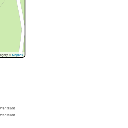
magery ©
Mapbox
e
rientation
rientation