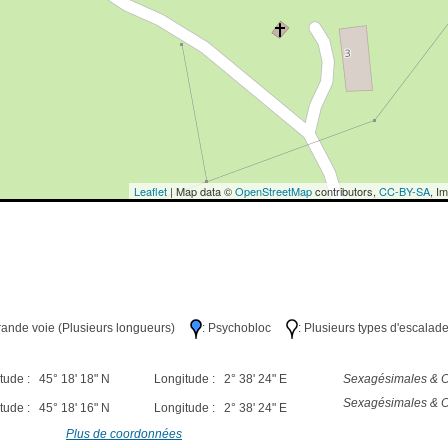
Leaflet
| Map data ©
OpenStreetMap
contributors,
CC-BY-SA
, I
Grande voie (Plusieurs longueurs)
: Psychobloc
: Plusieurs types d'escalad
tude : 45° 18' 18" N
Longitude : 2° 38' 24" E
Sexagésimales & O
Sexagésimales & O
tude : 45° 18' 16" N
Longitude : 2° 38' 24" E
Plus de coordonnées