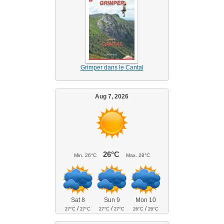
Grimper dans le Cantal
Aug 7, 2026
26°C
Min.
26°C
Max.
28°C
Sat 8
Sun 9
Mon 10
/
/
/
27°C
27°C
27°C
27°C
26°C
26°C