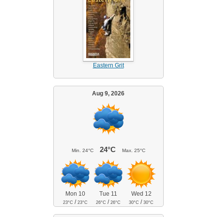
Eastern Grit
Aug 9, 2026
24°C
Min.
24°C
Max.
25°C
Mon 10
Tue 11
Wed 12
/
/
/
23°C
23°C
26°C
26°C
30°C
30°C