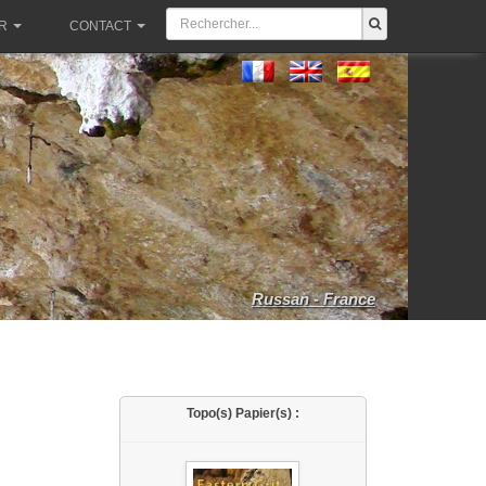
R
CONTACT
Russan - France
Topo(s) Papier(s) :