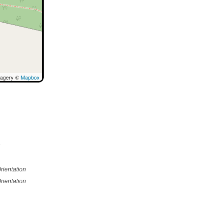
magery ©
Mapbox
e
rientation
rientation