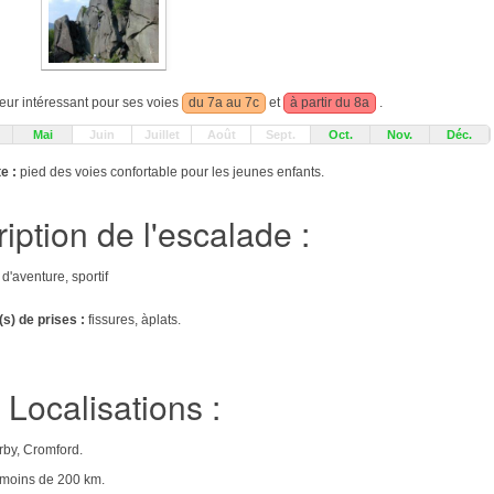
eur intéressant pour ses voies
du 7a au 7c
et
à partir du 8a
.
Mai
Juin
Juillet
Août
Sept.
Oct.
Nov.
Déc.
e :
pied des voies confortable pour les jeunes enfants.
iption de l'escalade :
 d'aventure, sportif
s) de prises :
fissures, àplats.
Localisations :
rby, Cromford.
e moins de 200 km.