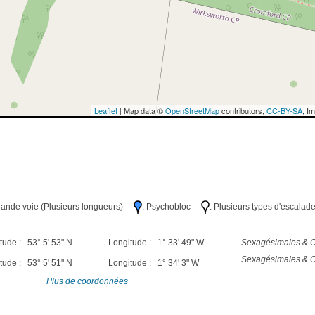
Leaflet
| Map data ©
OpenStreetMap
contributors,
CC-BY-SA
, I
Grande voie (Plusieurs longueurs)
: Psychobloc
: Plusieurs types d'escalad
tude : 53° 5' 53" N
Longitude : 1° 33' 49" W
Sexagésimales & O
Sexagésimales & O
tude : 53° 5' 51" N
Longitude : 1° 34' 3" W
Plus de coordonnées