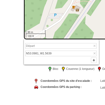
30 m
100 ft
: Bloc
: Couenne (1 longueur)
: 
Coordonnées GPS du site d'escalade :
Lati
Coordonnées GPS du parking :
Lati