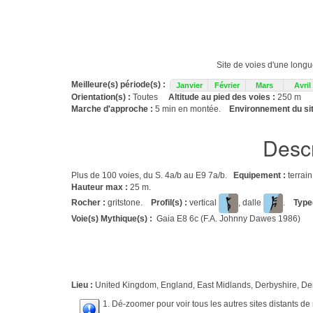
Site de voies d'une longu
Meilleure(s) période(s) :
Janvier
Février
Mars
Avril
Orientation(s) :
Toutes
Altitude au pied des voies :
250 m
Marche d'approche :
5 min en montée.
Environnement du sit
Descr
Plus de 100 voies, du S. 4a/b au E9 7a/b.
Equipement :
terrain
Hauteur max :
25 m.
Rocher :
gritstone.
Profil(s) :
vertical
, dalle
.
Type(
Voie(s) Mythique(s) :
Gaia E8 6c (F.A. Johnny Dawes 1986)
Lieu :
United Kingdom, England, East Midlands, Derbyshire, De
1. Dé-zoomer pour voir tous les autres sites distants d