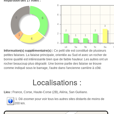
Répartition des
17
voies :
8
6
6
6
4
3
2
2
2
1
1
1
4
0
≤4
5a
5b
5c
6a
Information(s) supplémentaire(s) :
Ce petit site est constitué de plusieurs
petites falaises. La falaise principale, orientée au Sud et avec un rocher de
bonne qualité est intéressante bien que de faible hauteur. Les autres ont un
rocher beaucoup plus dégradé. Une bonne partie des falaise se trouve
comme indiqué sous le barrage, l'autre dans l'ancienne carrière à côté.
Localisations :
Lieu :
France, Corse, Haute-Corse (2B), Aléria, San Guiliano.
1. Dé-zoomer pour voir tous les autres sites distants de moins de
200 km.