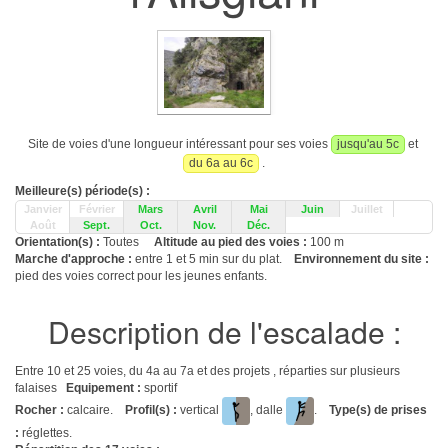
Site de voies d'une longueur intéressant pour ses voies
jusqu'au 5c
et
du 6a au 6c
.
Meilleure(s) période(s) :
Janvier
Février
Mars
Avril
Mai
Juin
Juillet
Août
Sept.
Oct.
Nov.
Déc.
Orientation(s) :
Toutes
Altitude au pied des voies :
100 m
Marche d'approche :
entre 1 et 5 min sur du plat.
Environnement du site :
pied des voies correct pour les jeunes enfants.
Description de l'escalade :
Entre 10 et 25 voies, du 4a au 7a et des projets , réparties sur plusieurs
falaises
Equipement :
sportif
Rocher :
calcaire.
Profil(s) :
vertical
, dalle
.
Type(s) de prises
:
réglettes.