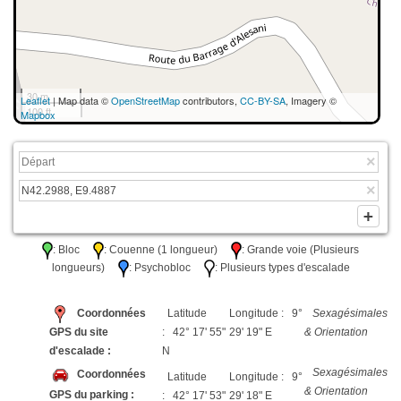
30 m
Leaflet
| Map data ©
OpenStreetMap
contributors,
CC-BY-SA
, Imagery ©
100 ft
Mapbox
: Bloc
: Couenne (1 longueur)
: Grande voie (Plusieurs
longueurs)
: Psychobloc
: Plusieurs types d'escalade
Coordonnées
Latitude
Longitude : 9°
Sexagésimales
GPS du site
: 42° 17' 55"
29' 19" E
& Orientation
d'escalade :
N
Sexagésimales
Coordonnées
Latitude
Longitude : 9°
& Orientation
GPS du parking :
: 42° 17' 53"
29' 18" E