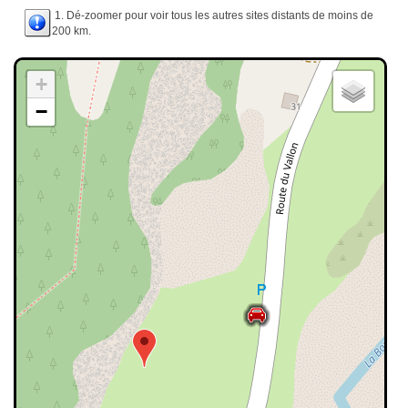
1. Dé-zoomer pour voir tous les autres sites distants de moins de
200 km.
+
−