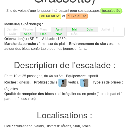
Site de voies d'une longueur intéressant pour ses passages
jusqu'au 5c
,
du 6a au 6c
et
du 7a au 7c
.
Meilleure(s) période(s) :
Janvier
Février
Mars
Avril
Mai
Juin
Juillet
Août
Sept.
Oct.
Nov.
Déc.
Orientation(s) :
SE-E
Altitude :
1850 m
Marche d'approche :
1 min sur du plat.
Environnement du site :
espace
autour des blocs confortable pour les jeunes enfants.
Description de l'escalade :
Entre 10 et 25 passages, du 4a au 6c.
Equipement :
sportif
Rocher :
gneiss.
Profil(s) :
dalle
, vertical
.
Type(s) de prises :
réglettes.
Qualité de réception des blocs :
sol irrégulier ou en pente (1 crash pad et 1
pareur nécessaires).
Localisations :
Lieu :
Switzerland, Valais, District d'Hérens, Sion, Arolla.