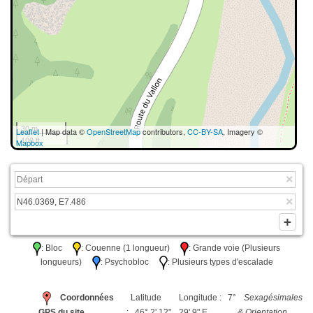
30 m
Leaflet
| Map data ©
OpenStreetMap
contributors,
CC-BY-SA
, Imagery ©
100 ft
Mapbox
: Bloc
: Couenne (1 longueur)
: Grande voie (Plusieurs
longueurs)
: Psychobloc
: Plusieurs types d'escalade
Coordonnées
Latitude
Longitude : 7°
Sexagésimales
GPS du site
: 46° 2' 12"
29' 9" E
& Orientation