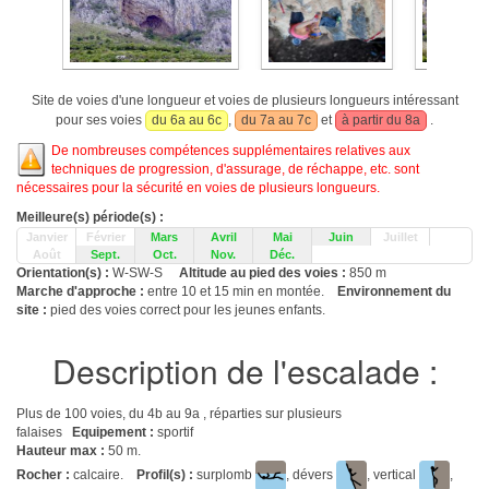
Site de voies d'une longueur et voies de plusieurs longueurs intéressant
pour ses voies
du 6a au 6c
,
du 7a au 7c
et
à partir du 8a
.
De nombreuses compétences supplémentaires relatives aux
techniques de progression, d'assurage, de réchappe, etc. sont
nécessaires pour la sécurité en voies de plusieurs longueurs.
Meilleure(s) période(s) :
Janvier
Février
Mars
Avril
Mai
Juin
Juillet
Août
Sept.
Oct.
Nov.
Déc.
Orientation(s) :
W-SW-S
Altitude au pied des voies :
850 m
Marche d'approche :
entre 10 et 15 min en montée.
Environnement du
site :
pied des voies correct pour les jeunes enfants.
Description de l'escalade :
Plus de 100 voies, du 4b au 9a , réparties sur plusieurs
falaises
Equipement :
sportif
Hauteur max :
50 m.
Rocher :
calcaire.
Profil(s) :
surplomb
, dévers
, vertical
,