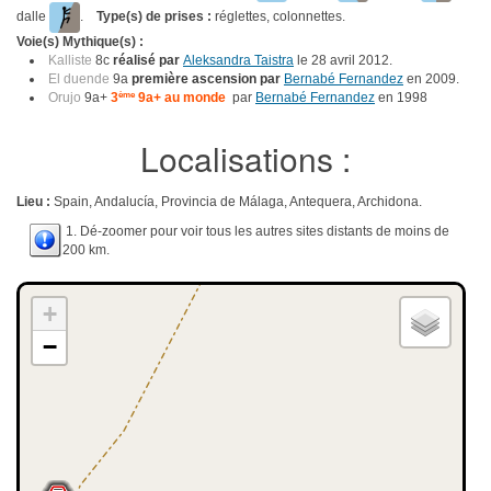
dalle
.
Type(s) de prises :
réglettes, colonnettes.
Voie(s) Mythique(s) :
Kalliste
8c
réalisé par
Aleksandra Taistra
le 28 avril 2012.
El duende
9a
première ascension par
Bernabé Fernandez
en 2009.
Orujo
9a+
3
ème
9a+ au monde
par
Bernabé Fernandez
en 1998
Localisations :
Lieu :
Spain, Andalucía, Provincia de Málaga, Antequera, Archidona.
1. Dé-zoomer pour voir tous les autres sites distants de moins de
200 km.
+
−