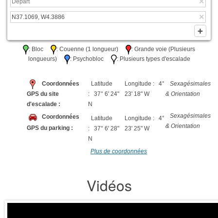
: Bloc
: Couenne (1 longueur)
: Grande voie (Plusieurs
longueurs)
: Psychobloc
: Plusieurs types d'escalade
Coordonnées
Latitude
Longitude : 4°
Sexagésimales
GPS du site
: 37° 6' 24"
23' 18" W
& Orientation
d'escalade :
N
Sexagésimales
Coordonnées
Latitude
Longitude : 4°
& Orientation
GPS du parking :
: 37° 6' 28"
23' 25" W
N
Plus de coordonnées
Vidéos